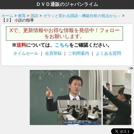
ＤＶＤ通販のジャパンライム
ホーム
>
教育
>
国語
>
ガラッと変わる国語～機能分析の視点から～
>
【２】 小説の指導
Xで、更新情報やお得な情報を発信中！フォロー
をお願いします。
※
送料
については、
こちら
をご確認ください。
タイムセール
｜
会員登録
｜
ご利用案内
｜
よくある質問