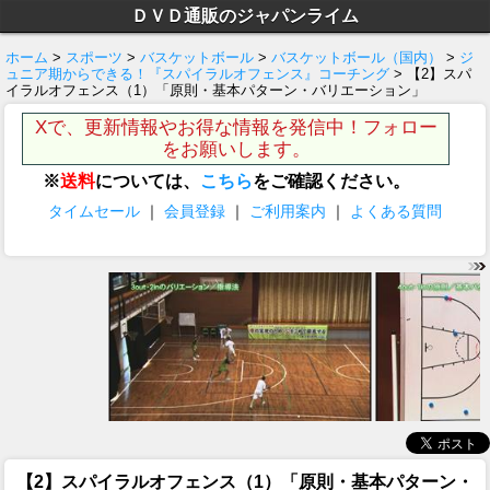
ＤＶＤ通販のジャパンライム
ホーム
>
スポーツ
>
バスケットボール
>
バスケットボール（国内）
>
ジ
ュニア期からできる！『スパイラルオフェンス』コーチング
> 【2】スパ
イラルオフェンス（1）「原則・基本パターン・バリエーション」
Xで、更新情報やお得な情報を発信中！フォロー
をお願いします。
※
送料
については、
こちら
をご確認ください。
タイムセール
｜
会員登録
｜
ご利用案内
｜
よくある質問
【2】スパイラルオフェンス（1）「原則・基本パターン・