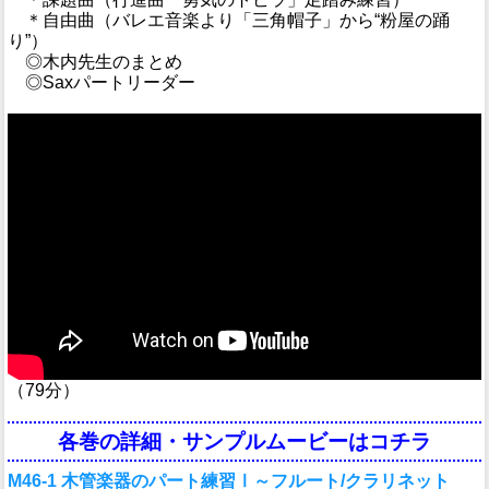
＊自由曲（バレエ音楽より「三角帽子」から“粉屋の踊
り”）
◎木内先生のまとめ
◎Saxパートリーダー
（79分）
各巻の詳細・サンプルムービーはコチラ
M46-1 木管楽器のパート練習Ⅰ～フルート/クラリネット