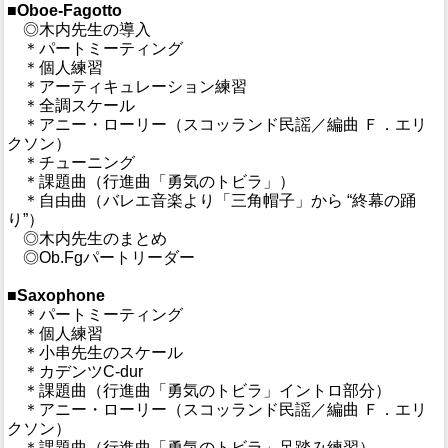
■Oboe-Fagotto
◎木内先生の導入
＊パートミーティング
＊個人練習
＊アーティキュレーション練習
＊全調スケール
＊アニー・ローリー（スコッランド民謡／編曲 Ｆ．エリ
クソン）
＊チューニング
＊課題曲（行進曲「勇気のトビラ」）
＊自由曲（バレエ音楽より「三角帽子」から “終幕の踊
り”）
◎木内先生のまとめ
◎Ob.Fgパートリーダー
■Saxophone
＊パートミーティング
＊個人練習
＊小串先生のスケール
＊カデンツC-dur
＊課題曲（行進曲「勇気のトビラ」イントロ部分）
＊アニー・ローリー（スコッランド民謡／編曲 Ｆ．エリ
クソン）
＊課題曲（行進曲「勇気のトビラ」足踏み練習）