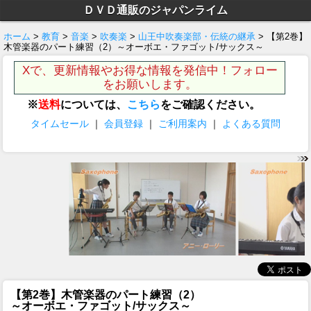
ＤＶＤ通販のジャパンライム
ホーム
>
教育
>
音楽
>
吹奏楽
>
山王中吹奏楽部・伝統の継承
> 【第2巻】
木管楽器のパート練習（2）～オーボエ・ファゴット/サックス～
Xで、更新情報やお得な情報を発信中！フォロー
をお願いします。
※
送料
については、
こちら
をご確認ください。
タイムセール
｜
会員登録
｜
ご利用案内
｜
よくある質問
【第2巻】木管楽器のパート練習（2）
～オーボエ・ファゴット/サックス～