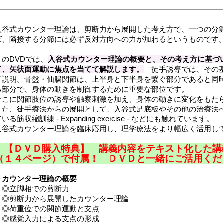
入谷式カウンター理論は、剪断力から展開した考え方で、一つの分
ば、隣接する分節には必ず反対方向への力が加わるというものです
このDVDでは、
入谷式カウンター理論の概要と、その考え方に基づ
て、矢状面運動に焦点を当てて解説します。
徒手誘導では、その基
て説明。骨盤・仙腸関節は、上半身と下半身を繋ぐ部分であると同
る部分で、身体の動きを制御するために重要な部位です。
そこに関節肢位の誘導や触察刺激を加え、身体の動きに変化をもた
また、徒手療法からの展開として、入谷式足底板やその他の治療法
いる筋収縮訓練 - Expanding exercise - などにも触れています。
入谷式カウンター理論を臨床応用し、理学療法をより幅広く活用し
【ＤＶＤ購入特典】 講義内容をテキスト化した講
（１４ページ）で付属！ ＤＶＤと一緒にご活用くだ
★
カウンター理論の概要
◎立脚相での剪断力
◎剪断力から展開したカウンター理論
◎荷重位での関節運動と支点
◎感覚入力による支点の形成