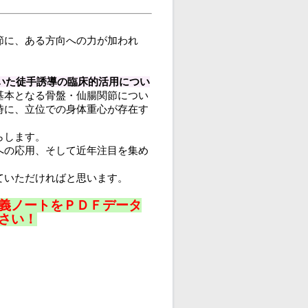
節に、ある方向への力が加われ
。
いた徒手誘導の臨床的活用につい
本となる骨盤・仙腸関節につい
時に、立位での身体重心が存在す
らします。
への応用、そして近年注目を集め
ていただければと思います。
義ノートをＰＤＦデータ
さい！