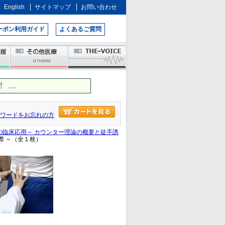
English
サイトマップ
お問い合わせ
ーポン利用ガイド
よくあるご質問
 …
ワードをお忘れの方
の臨床応用～ カウンター理論の概要と徒手誘
際 ～（全１枚）