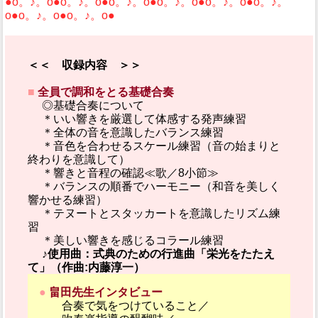
●o。♪。o●o。♪。o●o。♪。o●o。♪。o●o。♪。o●o。♪。
o●o。♪。o●o。♪。o●
＜＜ 収録内容 ＞＞
■
全員で調和をとる基礎合奏
◎基礎合奏について
＊いい響きを厳選して体感する発声練習
＊全体の音を意識したバランス練習
＊音色を合わせるスケール練習（音の始まりと
終わりを意識して）
＊響きと音程の確認≪歌／8小節≫
＊バランスの順番でハーモニー（和音を美しく
響かせる練習）
＊テヌートとスタッカートを意識したリズム練
習
＊美しい響きを感じるコラール練習
♪使用曲：式典のための行進曲「栄光をたたえ
て」（作曲:内藤淳一）
●
畠田先生インタビュー
合奏で気をつけていること／