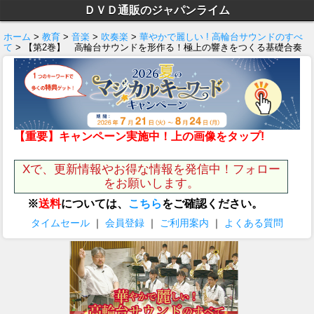
ＤＶＤ通販のジャパンライム
ホーム
>
教育
>
音楽
>
吹奏楽
>
華やかで麗しい ! 高輪台サウンドのすべ
て
> 【第2巻】 高輪台サウンドを形作る！極上の響きをつくる基礎合奏
【重要】キャンペーン実施中！上の画像をタップ!
Xで、更新情報やお得な情報を発信中！フォロー
をお願いします。
※
送料
については、
こちら
をご確認ください。
タイムセール
｜
会員登録
｜
ご利用案内
｜
よくある質問