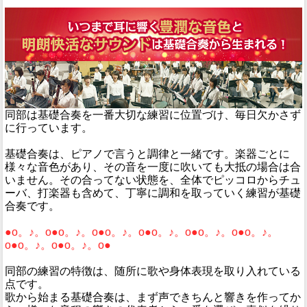
同部は基礎合奏を一番大切な練習に位置づけ、毎日欠かさず
に行っています。
基礎合奏は、ピアノで言うと調律と一緒です。楽器ごとに
様々な音色があり、その音を一度に吹いても大抵の場合は合
いません。その合ってない状態を、全体でピッコロからチュ
ーバ、打楽器も含めて、丁寧に調和を取っていく練習が基礎
合奏です。
●o。♪。o●o。♪。o●o。♪。o●o。♪。o●o。♪。o●o。♪。
o●o。♪。o●o。♪。o●
同部の練習の特徴は、随所に歌や身体表現を取り入れている
点です。
歌から始まる基礎合奏は、まず声できちんと響きを作ってか