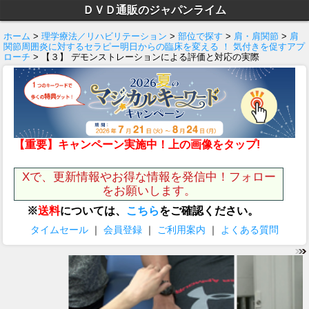
ＤＶＤ通販のジャパンライム
ホーム
>
理学療法／リハビリテーション
>
部位で探す
>
肩・肩関節
>
肩
関節周囲炎に対するセラピー明日からの臨床を変える ！ 気付きを促すアプ
ローチ
> 【３】 デモンストレーションによる評価と対応の実際
【重要】キャンペーン実施中！上の画像をタップ!
Xで、更新情報やお得な情報を発信中！フォロー
をお願いします。
※
送料
については、
こちら
をご確認ください。
タイムセール
｜
会員登録
｜
ご利用案内
｜
よくある質問