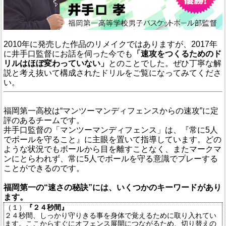
2010年に発売した作品のリメイクではありますが、2017年
に井手口監督にお話を伺った今でも
「速攻をつくるためのド
リルはほぼ変わっていない」
とのことでした。ぜひ丁寧な解
説と考え抜いて構成されたドリルをご覧になってみてくださ
い。
福岡第一高校は“マンツーマンディフェンスからの速攻”に定
評のあるチームです。
井手口監督の「マンツーマンディフェンス」は、『常に5人
でボールを守ること』に主眼を置いて指導しています。どの
ような状況でもボールから目を離すことなく、またマークマ
ンにとらわれず、常に5人でボールを守る意識でプレーする
ことができるのです。
福岡第一の“速さの秘訣”には、いくつかのキーワードがあり
ます。
（１）
『２４秒間』
２４秒間、しっかり守りきる事を身体で覚えるために取り入れてい
ます。ここからすぐにオフェンス展開につながるため、切り替えの