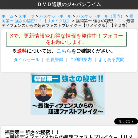
ＤＶＤ通販のジャパンライム
ホーム
>
スポーツ
>
バスケットボール
>
バスケットボール（国内）
>
福
岡第一 強さの秘密！！【リメイク版】
> 福岡第一 強さの秘密！！ ～最強
ディフェンスからの超速ファストブレイク～【リメイク版】【全２巻】
Xで、更新情報やお得な情報を発信中！フォロー
をお願いします。
※
送料
については、
こちら
をご確認ください。
タイムセール
｜
会員登録
｜
ご利用案内
｜
よくある質問
福岡第一 強さの秘密！！
～最強ディフェンスからの超速ファストブレイク～【リメ