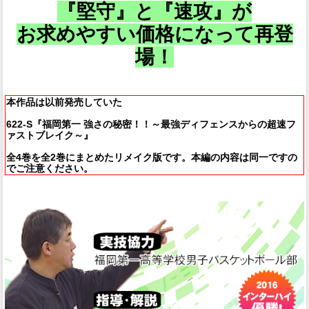
『堅守』と『速攻』が
お求めやすい価格になって再登
場！
本作品は以前発売していた
622-S『福岡第一 強さの秘密！！～最強ディフェンスからの超速フ
ァストブレイク～』
全4巻を全2巻にまとめたリメイク版です。本編の内容は同一ですの
でご注意ください。