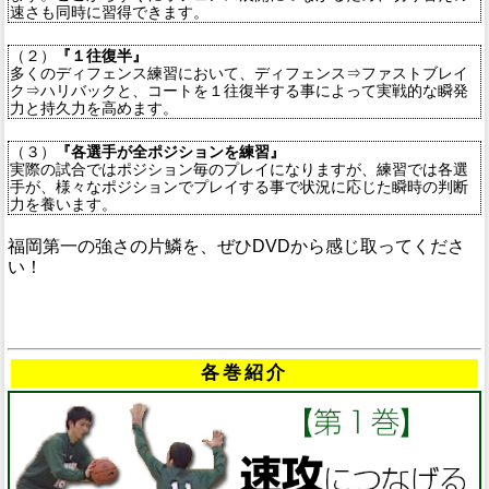
速さも同時に習得できます。
（２）
『１往復半』
多くのディフェンス練習において、ディフェンス⇒ファストブレイ
ク⇒ハリバックと、コートを１往復半する事によって実戦的な瞬発
力と持久力を高めます。
（３）
『各選手が全ポジションを練習』
実際の試合ではポジション毎のプレイになりますが、練習では各選
手が、様々なポジションでプレイする事で状況に応じた瞬時の判断
力を養います。
福岡第一の強さの片鱗を、ぜひDVDから感じ取ってくださ
い！
各巻紹介