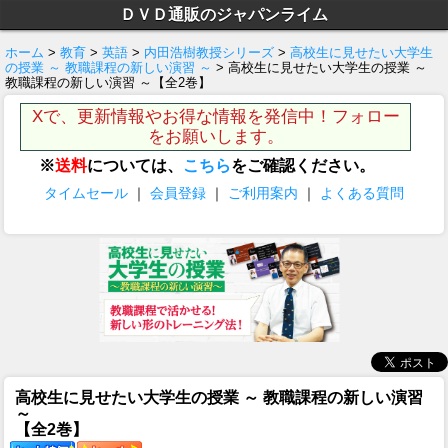
ＤＶＤ通販のジャパンライム
ホーム
>
教育
>
英語
>
内田浩樹教授シリーズ
>
高校生に見せたい大学生
の授業 ～ 教職課程の新しい演習 ～
> 高校生に見せたい大学生の授業 ～
教職課程の新しい演習 ～【全2巻】
Xで、更新情報やお得な情報を発信中！フォロー
をお願いします。
※
送料
については、
こちら
をご確認ください。
タイムセール
｜
会員登録
｜
ご利用案内
｜
よくある質問
高校生に見せたい大学生の授業 ～ 教職課程の新しい演習
～
【全2巻】