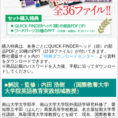
購入特典は、各巻ごとにQUICK FINDERヘッド（頭）の部
品PDFと10種のPPT（計18ファイル）が付いてきます。
弊社通販サイト内の「
特典ダウンロードセンター」
より資料
をダウンロードできます。
※商品記載のパスワードを入力後、手順に沿ってダウンロー
ドしてください。
■解説・監修：内田 浩樹 （国際教養大学
大学院英語教育実践領域教授）
南山大学文学部卒、南山大学大学院外国語学研究科修了。愛
知県立半田（はんだ）商業高等学校教諭、名古屋短期大学専
任講師、鳥取環境大学准教授などを経て、現在、国際教養大