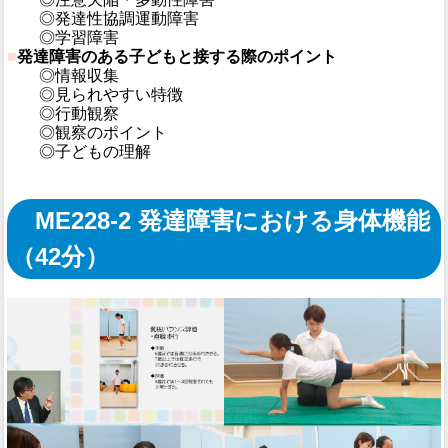
◎発達性協調運動障害
◎学習障害
■
発達障害のある子どもと接する際のポイント
◎情報収集
◎見られやすい特徴
◎行動観察
◎観察のポイント
◎子どもの理解
ME228-2 発達障害における身体機能
（42分）