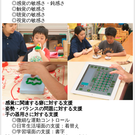
◎感覚の敏感さ・鈍感さ
◎触覚の敏感さ
◎聴覚の敏感さ
◎視覚の敏感さ
■
感覚に関連する癖に対する支援
■
姿勢・バランスの問題に対する支援
■
手の器用さに対する支援
◎微細な運動コントロール
◎日常生活場面の支援：着替え
◎学習場面の支援：書字