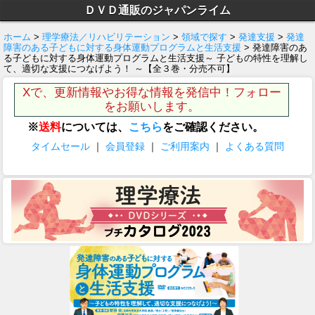
ＤＶＤ通販のジャパンライム
ホーム
>
理学療法／リハビリテーション
>
領域で探す
>
発達支援
>
発達
障害のある子どもに対する身体運動プログラムと生活支援
> 発達障害のあ
る子どもに対する身体運動プログラムと生活支援～ 子どもの特性を理解し
て、適切な支援につなげよう！ ～【全３巻・分売不可】
Xで、更新情報やお得な情報を発信中！フォロー
をお願いします。
※
送料
については、
こちら
をご確認ください。
タイムセール
｜
会員登録
｜
ご利用案内
｜
よくある質問