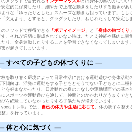
このメソッドで言われる
インナーマッスル
とは身体の奥の方につい
を安定的に保持したり、細やかで正確な動きをしたりする働きがあり
のような「ゆったりとした」スムーズな動きも担っています。もし
を「支えよう」とすると、グラグラしたり、ねじれたりして安定し
このメソッドで獲得できる
「ボディイメージ」
と
「身体の軸づくり
です。それが適切に形成されていない時は、たとえ神経や筋肉に異
したり、全身運動したりすることを学習できなくなってしまいます
障害が起きてしまいます。
― すべての子どもの体づくりに ―
学校を取り巻く環境によって日常生活における運動遊びや身体活動
低下傾向は、活発に運動をする子どもとそうでない子どもとに二極
ことを好まなかったり、日常動作の身のこなしや運動場面での基本
らにスポーツや運動遊びを通して、仲間とのかかわりがうまくでき
遊びを経験していなかったりする子供たちが増えています。
「yoga トレ®」では、
自己の体力や生活に応じて
、体の調子を整え
調整」を行っています。
― 体と心に気づく ―