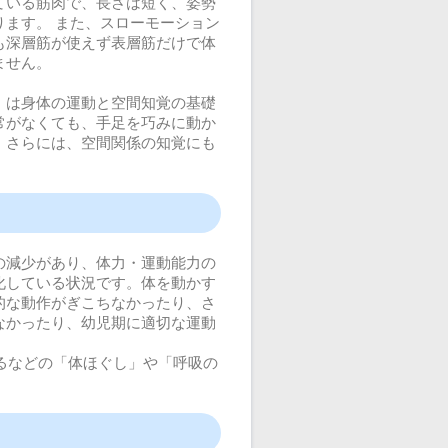
ている筋肉で、長さは短く、姿勢
ます。 また、スローモーション
も深層筋が使えず表層筋だけで体
ません。
」
は身体の運動と空間知覚の基礎
常がなくても、手足を巧みに動か
。さらには、空間関係の知覚にも
の減少があり、体力・運動能力の
化している状況です。体を動かす
的な動作がぎこちなかったり、さ
なかったり、幼児期に適切な運動
るなどの「体ほぐし」や「呼吸の