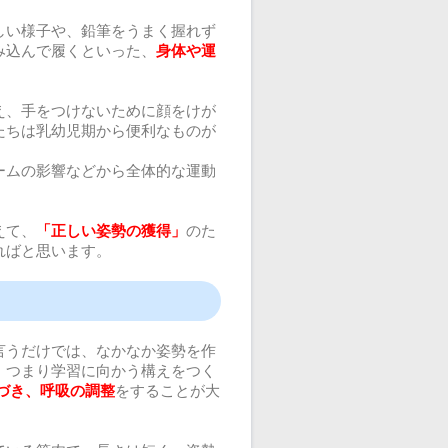
しい様子や、鉛筆をうまく握れず
み込んで履くといった、
身体や運
え、手をつけないために顔をけが
たちは乳幼児期から便利なものが
ームの影響などから全体的な運動
えて、
「正しい姿勢の獲得」
のた
ればと思います。
言うだけでは、なかなか姿勢を作
、つまり学習に向かう構えをつく
づき、呼吸の調整
をすることが大