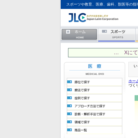
スポーツや教育、医療、歯科、獣医等の指
… Xに
い
ホー
づく