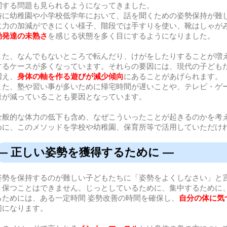
関する問題も見られるようになってきました。
特に幼稚園や小学校低学年において、話を聞くための姿勢保持が難
に力の加減ができにくい様子、階段では手すりを使い、靴はしゃが
動発達の未熟さ
を感じる状態を多く目にするようになりました。
また、なんでもないところで転んだり、けがをしたりすることが増
するケースが多くなっています。それらの要因には、現代の子ども
増え、
身体の軸を作る遊びが減少傾向
にあることがあげられます。
また、塾や習い事が多いために帰宅時間が遅いことや、テレビ・ゲ
量が減っていることも要因となっています。
全般的な体力の低下も含め、なぜこういったことが起きるのかを考
めに、このメソッドを学校や幼稚園、保育所等で活用していただけ
― 正しい姿勢を獲得するために ―
姿勢を保持するのが難しい子どもたちに「姿勢をよくしなさい」と
り保つことはできません。じっとしているために、集中するために
るためには、ある一定時間 姿勢改善の時間を確保し、
自分の体に気
切になります。