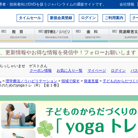
導者・技術者向けDVDを扱うジャパンライムの通販サイトです。
会社情報
タイムセール
新規会員登録
ログイン
ご利用案内
ク
て、更新情報やお得な情報を発信中！フォローお願いします！
らっしゃいませ ゲストさん
クーポン情報
お気に入り一覧
マイページ
ログイン
パス
ム
>
理学療法／リハビリテーション
>
領域で探す
>
発達支援
>
子どものからだづくり
りのためのyogaトレ（R）【全１巻】