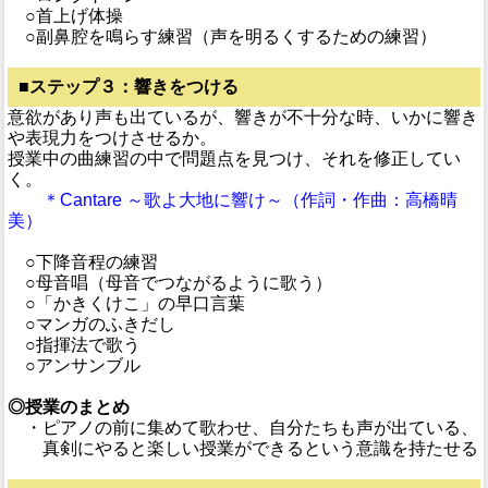
○首上げ体操
○副鼻腔を鳴らす練習（声を明るくするための練習）
■
ステップ３：響きをつける
意欲があり声も出ているが、響きが不十分な時、いかに響き
や表現力をつけさせるか。
授業中の曲練習の中で問題点を見つけ、それを修正してい
く。
＊Cantare ～歌よ大地に響け～（作詞・作曲：高橋晴
美）
○下降音程の練習
○母音唱（母音でつながるように歌う）
○「かきくけこ」の早口言葉
○マンガのふきだし
○指揮法で歌う
○アンサンブル
◎授業のまとめ
・ピアノの前に集めて歌わせ、自分たちも声が出ている、
真剣にやると楽しい授業ができるという意識を持たせる