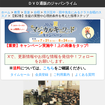
ＤＶＤ通販のジャパンライム
ホーム
>
教育
>
音楽
>
合唱
>
市川五中・田中先生にみるクラス合唱のス
スメ
> 【第2巻】生徒の実態や心理的条件を考えた指導ステップ
【重要】キャンペーン実施中！上の画像をタップ!
Xで、更新情報やお得な情報を発信中！フォロー
をお願いします。
※
送料
については、
こちら
をご確認ください。
タイムセール
｜
会員登録
｜
ご利用案内
｜
よくある質問