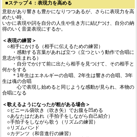
■
ステップ４：表現力を高める
意欲があり響きも豊かになりつつあるが、さらに表現力を高
めたい時、
いかに表現や詞を自分の人生や生き方に結びつけ、自分の納
得のいく音楽表現にするか。
＜表現の練習＞
○相手にかける（相手に伝えるための練習）
・感動する言葉があれば立つ（立つという動作で合唱に
意志が生まれる）
・自分でかけて前に出たら相手を見つけて、その相手と
何かをする
＊1年生はエネルギーの合唱、2年生は響きの合唱、3年
生は魂の合唱
心で表現し始めると同じような感動が見られ、本物の
合唱になる
＜歌えるようになったが粗がある場合＞
○ビニール袋吹き（吹き矢）でお腹を凹める
○あなたはだあれ（手拍子をしながら自己紹介）
○手拍子をしながら歌う（リズムの練習）
○リズムバンド
○カデンツ（和音進行の練習）