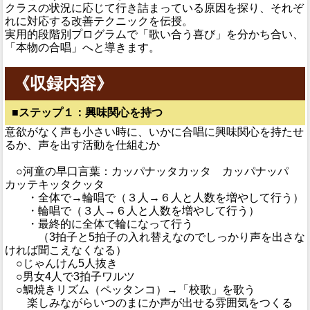
クラスの状況に応じて行き詰まっている原因を探り、それぞ
れに対応する改善テクニックを伝授。
実用的段階別プログラムで「歌い合う喜び」を分かち合い、
「本物の合唱」へと導きます。
《収録内容
》
■
ステップ１：興味関心を持つ
意欲がなく声も小さい時に、いかに合唱に興味関心を持たせ
るか、声を出す活動を仕組むか
○河童の早口言葉：カッパナッタカッタ カッパナッパ
カッテキッタクッタ
・全体で→輪唱で（３人→６人と人数を増やして行う）
・輪唱で（３人→６人と人数を増やして行う）
・最終的に全体で輪になって行う
（3拍子と5拍子の入れ替えなのでしっかり声を出さな
ければ聞こえなくなる）
○じゃんけん5人抜き
○男女4人で3拍子ワルツ
○鯛焼きリズム（ペッタンコ）→「校歌」を歌う
楽しみながらいつのまにか声が出せる雰囲気をつくる