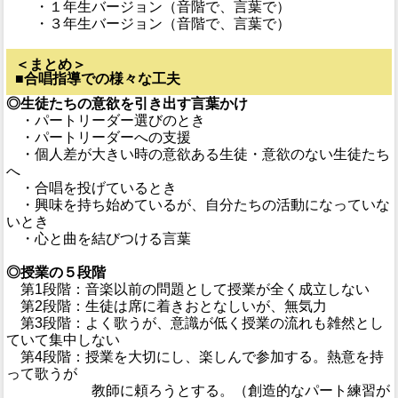
・１年生バージョン（音階で、言葉で）
・３年生バージョン（音階で、言葉で）
＜まとめ＞
■合唱指導での様々な工夫
◎生徒たちの意欲を引き出す言葉かけ
・パートリーダー選びのとき
・パートリーダーへの支援
・個人差が大きい時の意欲ある生徒・意欲のない生徒たち
へ
・合唱を投げているとき
・興味を持ち始めているが、自分たちの活動になっていな
いとき
・心と曲を結びつける言葉
◎授業の５段階
第1段階：音楽以前の問題として授業が全く成立しない
第2段階：生徒は席に着きおとなしいが、無気力
第3段階：よく歌うが、意識が低く授業の流れも雑然とし
ていて集中しない
第4段階：授業を大切にし、楽しんで参加する。熱意を持
って歌うが
教師に頼ろうとする。（創造的なパート練習が