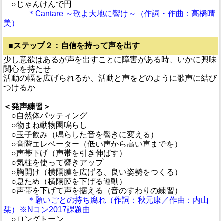
○じゃんけんで円
＊Cantare ～歌よ大地に響け～（作詞・作曲：高橋晴
美）
■ステップ２：自信を持って声を出す
少し意欲はあるが声を出すことに障害がある時、いかに興味
関心を持たせ
活動の幅を広げられるか、活動と声をどのように歌声に結び
つけるか
＜発声練習＞
○自然体パッティング
○物まね動物園鳴らし
○玉子飲み（鳴らした音を響きに変える）
○音階エレベーター（低い声から高い声までを）
○声帯下げ（声帯を引き伸ばす）
○気柱を使って響きアップ
○胸開け（横隔膜を広げる、良い姿勢をつくる）
○息ため（横隔膜を下げる運動）
○声帯を下げて声を据える（音のすわりの練習）
＊願いごとの持ち腐れ（作詞：秋元康／作曲：内山
栞）※Nコン2017課題曲
○ロングトーン