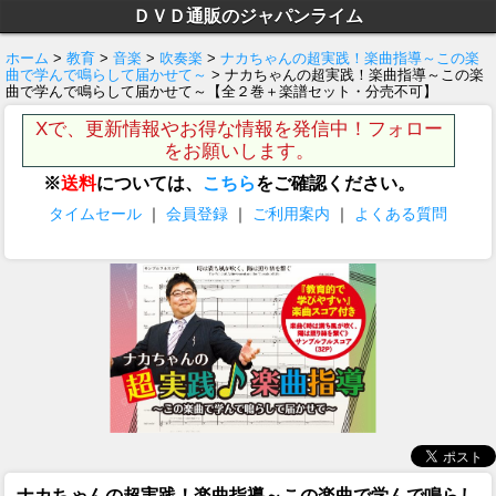
ＤＶＤ通販のジャパンライム
ホーム
>
教育
>
音楽
>
吹奏楽
>
ナカちゃんの超実践！楽曲指導～この楽
曲で学んで鳴らして届かせて～
> ナカちゃんの超実践！楽曲指導～この楽
曲で学んで鳴らして届かせて～【全２巻＋楽譜セット・分売不可】
Xで、更新情報やお得な情報を発信中！フォロー
をお願いします。
※
送料
については、
こちら
をご確認ください。
タイムセール
｜
会員登録
｜
ご利用案内
｜
よくある質問
ナカちゃんの超実践！楽曲指導～この楽曲で学んで鳴らし