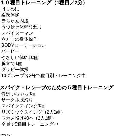
■１０種目トレーニング（1種目／2分）
・はじめに
・柔軟体操
・赤ちゃん四股
・うつ伏せ体幹ひねり
・スパイダーマン
・六方向の身体操作
・BODYローテーション
・バービー
・やさしい体幹10種
・腕立て4種
・グッピー体操
・10グループ各2分で種目別トレーニング中
■スパイク・レシーブのための５種目トレーニング
・骨盤ゆらゆら3種
・サークル膝滑り
・スパイクスイング3種
・リズミックスイング（2人1組）
・ワカメ投げ40本（2人1組）
・全員で5種目トレーニング中