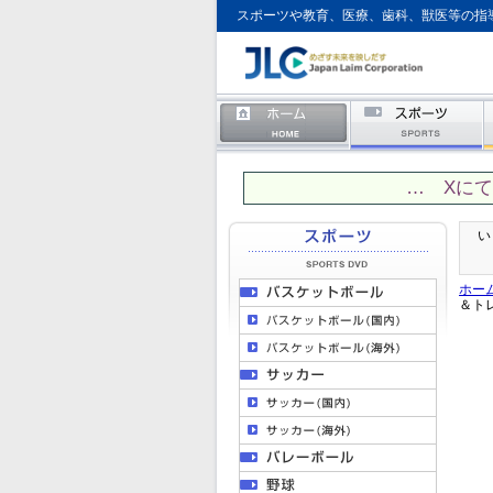
スポーツや教育、医療、歯科、獣医等の指
… Xに
い
ホー
＆ト