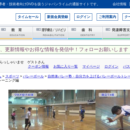
導者・技術者向けDVDを扱うジャパンライムの通販サイトです。
会社情報
タイムセール
新規会員登録
ログイン
ご利用案内
ク
て、更新情報やお得な情報を発信中！フォローお願いします！
らっしゃいませ ゲストさん
クーポン情報
お気に入り一覧
マイページ
ログイン
パス
ム
>
スポーツ
>
バレーボール
>
自然体バレー塾・自分力を上げるバレーボールトレ
レーニング編