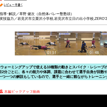
■指導･解説／草野 健次（自然体バレー塾塾頭）
■実技協力／岩見沢市立栗沢小学校,岩見沢市立日の出小学校,ZERO
1ウォーミングアップで使える10種類の動きとスパイク・レシーブ
目2分ごとに、各々の能力や体調、課題に合わせて選手自身が回数や
一つ一つの解説もしているので、選手と一緒に観ながらトレーニン