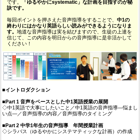
です。
「ゆるやかにsystematic」な計画を目指すのが秘
訣です。
毎回ポイントを押さえた音声指導をすることで、
中1の
終わりにはかなり英語らしい読みができるようになりま
す。
地道な音声指導は実を結びますので、生徒の上達を
信じて、この内容を明日からの音声指導に是非活かして
ください！
■イントロダクション
■Part 1 音声をベースとした中1英語授業の展開
◇中1英語で大事にしたいこと／中1英語の音声指導―悩まし
い点―／音声指導の内容／音声指導のタイミング
■Part 2 中学1年生の音声指導 年間授業計画
◇シラバス（ゆるやかにシステマティックな計画）の作成