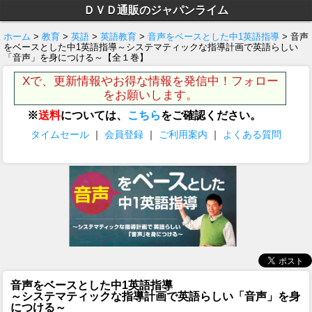
ＤＶＤ通販のジャパンライム
ホーム
>
教育
>
英語
>
英語教育
>
音声をベースとした中1英語指導
> 音声
をベースとした中1英語指導～システマティックな指導計画で英語らしい
「音声」を身につける～【全１巻】
Xで、更新情報やお得な情報を発信中！フォロー
をお願いします。
※
送料
については、
こちら
をご確認ください。
タイムセール
｜
会員登録
｜
ご利用案内
｜
よくある質問
音声をベースとした中1英語指導
～システマティックな指導計画で英語らしい「音声」を身
につける～