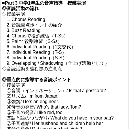
■Part 3 中学1年生の音声指導 授業実演
◎音読活動の流れ
◇授業実演
1. Chorus Reading
2. 音読重点ポイントの紹介
3. Buzz Reading
4. Chorusで役割練習（T-Ss）
5. Pairで役割練習（S-Ss）
6. Individual Reading（1文交代）
7. Individual Reading（T-S）
8. Individual Reading（S-S）
9. Overlapping / Shadowing（仕上げ活動として）
◇音読活動を編む際の注意点
◎重点的に指導する音読ポイント
◇授業実演
①音調（イントネーション）/ Is that a postcard?
②リズム/ I’m from Japan.
③強勢/ He’s an engineer.
④母音の発音/ Who’s that lady, Tom?
⑤子音の発音/ I like red, too.
⑥語と語のつながり/ What do you have in your bag?
⑦子音連結/ Her husband and children help her.
⑧音の変化/ Did you study last night?