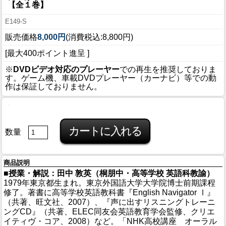
【全１巻】
E149-S
販売価格
8,000円
(消費税込:8,800円)
[最大400ポイント進呈 ]
※
DVDビデオ対応のプレーヤー
での再生を推奨しておりま
す。ゲーム機、車載DVDプレーヤー（カーナビ）等での動
作は保証しておりません。
数量
商品説明
■授業・解説：田中 敦英（桐朋中・高等学校 英語科教諭）
1979年東京都生まれ。東京外国語大学大学院博士前期課程
修了。著書に高等学校英語教科書『English Navigator Ⅰ』
（共著、旺文社、2007）、『声に出すリスニングトレーニ
ングCD』（共著、ELEC同友会英語教育学会監修、クリエ
イティヴ・コア、2008）など。「NHK高校講座 オーラル