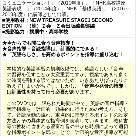
コミュニケーションⅠ」（2011年度）、「NHK高校講座
英語表現Ⅰ」（2014年度）、NHK「基礎英語1」（2016～
2018年度）に講師として出演。
■使用教材：NEW TREASURE STAGE1 SECOND
EDITION （株）Ｚ会 Ｚ会出版編集部編
■撮影協力：桐朋中・高等学校
★今からでも間に合う音声指導！
★音声指導・音読指導は、計画的にできる！
★「英語らしさ」を高めるポイントを指導に盛り込む！
本格的な英語学習の初期段階では、英語らしい「音声」
の習得を促すことが大変重要ですが、授業であまり多く
の時間を割ける訳ではないため、いきあたりばったりに
教えてしまいがちです。
しかし、「音声や発音の指導」
は計画性を持って行う必要があります。
このDVDでは、限られた時間の中で、英語の音声指導・
音読指導を、計画的・効果的に行うための考え方、そし
て、音読活動の流れ、重点的に指導するポイントの設定
方法とその具体的な指導例を実演していきます。教科書
等の教材に含まれる豊富な音の中から時期によって適切
な指導ポイントを選ぶことで、計画的な音声指導が可能