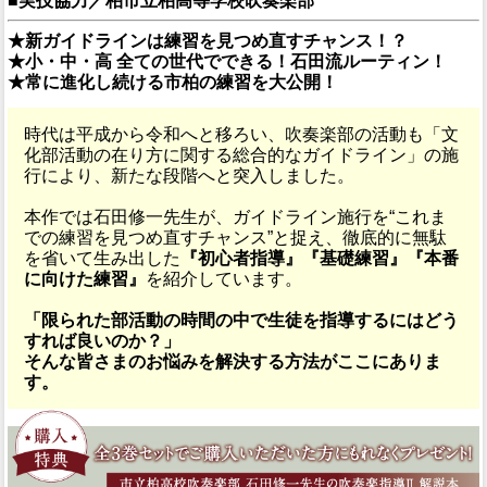
■実技協力／柏市立柏高等学校吹奏楽部
★新ガイドラインは練習を見つめ直すチャンス！？
★小・中・高 全ての世代でできる！石田流ルーティン！
★常に進化し続ける市柏の練習を大公開！
時代は平成から令和へと移ろい、吹奏楽部の活動も「文
化部活動の在り方に関する総合的なガイドライン」の施
行により、新たな段階へと突入しました。
本作では石田修一先生が、ガイドライン施行を“これま
での練習を見つめ直すチャンス”と捉え、徹底的に無駄
を省いて生み出した
『初心者指導』『基礎練習』『本番
に向けた練習』
を紹介しています。
「限られた部活動の時間の中で生徒を指導するにはどう
すれば良いのか？」
そんな皆さまのお悩みを解決する方法がここにありま
す。