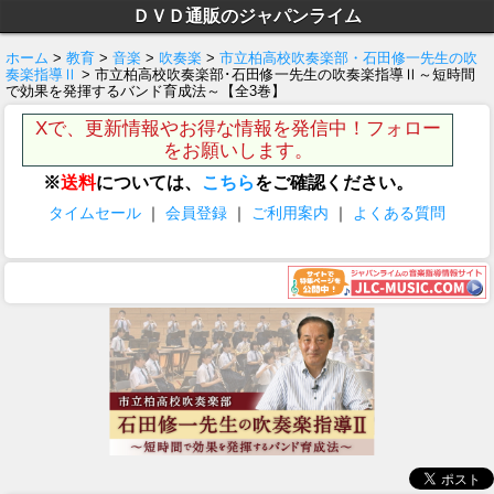
ＤＶＤ通販のジャパンライム
ホーム
>
教育
>
音楽
>
吹奏楽
>
市立柏高校吹奏楽部・石田修一先生の吹
奏楽指導Ⅱ
> 市立柏高校吹奏楽部･石田修一先生の吹奏楽指導Ⅱ～短時間
で効果を発揮するバンド育成法～【全3巻】
Xで、更新情報やお得な情報を発信中！フォロー
をお願いします。
※
送料
については、
こちら
をご確認ください。
タイムセール
｜
会員登録
｜
ご利用案内
｜
よくある質問