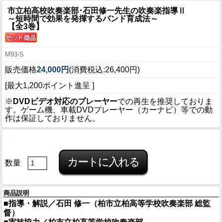
市立柏高校吹奏楽部･石田修一先生の吹奏楽指導Ⅱ
～短時間で効果を発揮するバンド育成法～
【全3巻】
M93-S
販売価格
24,000円
(消費税込:26,400円)
[最大1,200ポイント進呈 ]
※
DVDビデオ対応のプレーヤー
での再生を推奨しておりま
す。ゲーム機、車載DVDプレーヤー（カーナビ）等での動
作は保証しておりません。
数量
商品説明
■指導・解説／石田 修一（柏市立柏高等学校吹奏楽部 総監
督）