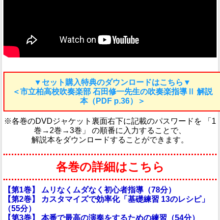
▼セット購入特典のダウンロードはこちら▼
＜市立柏高校吹奏楽部 石田修一先生の吹奏楽指導Ⅱ 解説
本（PDF p.36）＞
※各巻のDVDジャケット裏面右下に記載のパスワードを 「1
巻→2巻→3巻」 の順番に入力することで、
解説本をダウンロードすることができます。
各巻の詳細はこちら
【第1巻】 ムリなくムダなく初心者指導（78分）
【第2巻】 カスタマイズで効率化「基礎練習 13のレシピ」
（55分）
【第3巻】 本番で最高の演奏をするための練習（54分）