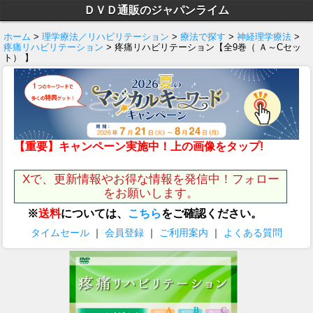
ＤＶＤ通販のジャパンライム
ホーム
>
理学療法／リハビリテーション
>
療法で探す
>
神経理学療法
>
疼痛リハビリテーション
> 疼痛リハビリテーション【全9巻（ Ａ～Cセッ
ト） 】
【重要】キャンペーン実施中！上の画像をタップ!
Xで、更新情報やお得な情報を発信中！フォロー
をお願いします。
※
送料
については、
こちら
をご確認ください。
タイムセール
｜
会員登録
｜
ご利用案内
｜
よくある質問