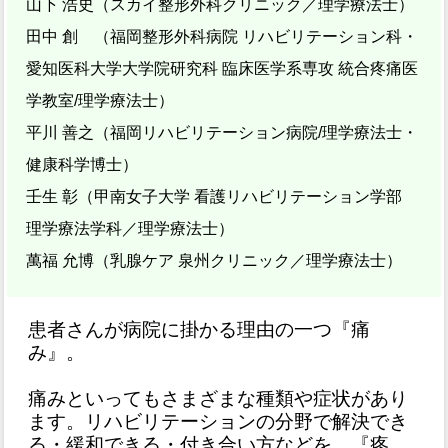
山下 浩史（スカイ整形外科クリニック／理学療法士）
田中 創 （福岡整形外科病院 リハビリテーション科・
愛知医科大学大学院研究科 臨床医学系専攻 統合疼痛医
学教室/理学療法士）
平川 善之（福岡リハビリテーション病院/理学療法士・
健康科学博士）
壬生 彰（甲南女子大学 看護リハビリテーション学部
理学療法学科／理学療法士）
萬福 允博（乳腺ケア 泉州クリニック／理学療法士）
患者さんが病院に掛かる理由の一つ『痛
み』。
痛みといってもさまざまな種類や症状があり
ます。リハビリテーションの分野で解決でき
る・緩和できる・付き合い方などを、『疼