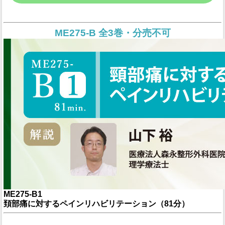
ME275-B 全3巻・分売不可
ME275-B1
頚部痛に対するペインリハビリテーション（81分）