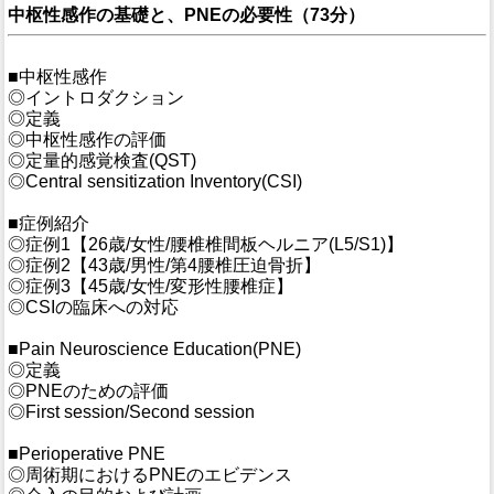
中枢性感作の基礎と、PNEの必要性（73分）
■中枢性感作
◎イントロダクション
◎定義
◎中枢性感作の評価
◎定量的感覚検査(QST)
◎Central sensitization Inventory(CSI)
■症例紹介
◎症例1【26歳/女性/腰椎椎間板ヘルニア(L5/S1)】
◎症例2【43歳/男性/第4腰椎圧迫骨折】
◎症例3【45歳/女性/変形性腰椎症】
◎CSIの臨床への対応
■Pain Neuroscience Education(PNE)
◎定義
◎PNEのための評価
◎First session/Second session
■Perioperative PNE
◎周術期におけるPNEのエビデンス