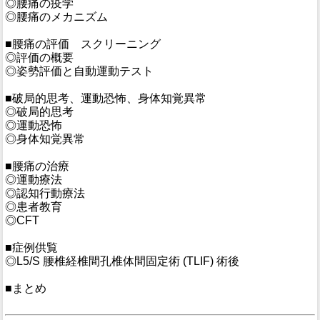
◎腰痛の疫学
◎腰痛のメカニズム
■腰痛の評価 スクリーニング
◎評価の概要
◎姿勢評価と自動運動テスト
■破局的思考、運動恐怖、身体知覚異常
◎破局的思考
◎運動恐怖
◎身体知覚異常
■腰痛の治療
◎運動療法
◎認知行動療法
◎患者教育
◎CFT
■症例供覧
◎L5/S 腰椎経椎間孔椎体間固定術 (TLIF) 術後
■まとめ