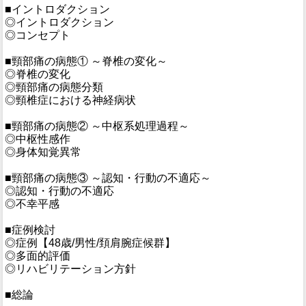
■イントロダクション
◎イントロダクション
◎コンセプト
■頸部痛の病態① ～脊椎の変化～
◎脊椎の変化
◎頸部痛の病態分類
◎頸椎症における神経病状
■頸部痛の病態② ～中枢系処理過程～
◎中枢性感作
◎身体知覚異常
■頸部痛の病態③ ～認知・行動の不適応～
◎認知・行動の不適応
◎不幸平感
■症例検討
◎症例【48歳/男性/頚肩腕症候群】
◎多面的評価
◎リハビリテーション方針
■総論