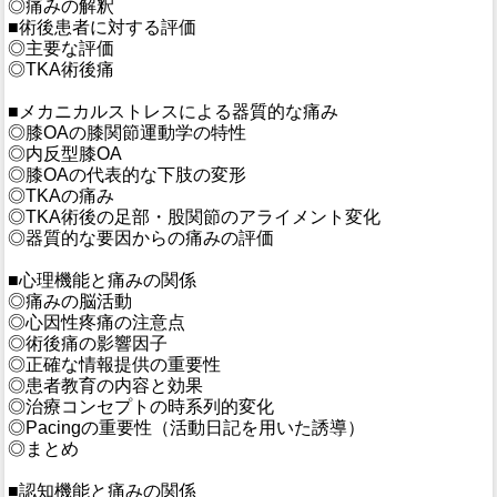
◎痛みの解釈
■術後患者に対する評価
◎主要な評価
◎TKA術後痛
■メカニカルストレスによる器質的な痛み
◎膝OAの膝関節運動学の特性
◎内反型膝OA
◎膝OAの代表的な下肢の変形
◎TKAの痛み
◎TKA術後の足部・股関節のアライメント変化
◎器質的な要因からの痛みの評価
■心理機能と痛みの関係
◎痛みの脳活動
◎心因性疼痛の注意点
◎術後痛の影響因子
◎正確な情報提供の重要性
◎患者教育の内容と効果
◎治療コンセプトの時系列的変化
◎Pacingの重要性（活動日記を用いた誘導）
◎まとめ
■認知機能と痛みの関係