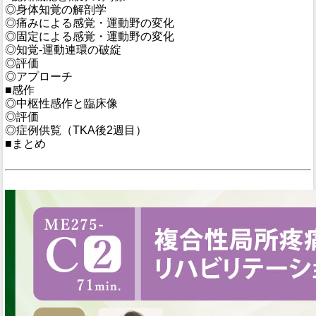
◎身体知覚の解剖学
◎痛みによる感覚・運動野の変化
◎固定による感覚・運動野の変化
◎知覚-運動連環の破綻
◎評価
◎アプローチ
■感作
◎中枢性感作と臨床像
◎評価
◎症例供覧（TKA後2週目）
■まとめ