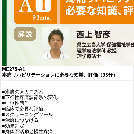
ME275-A1
疼痛リハビリテーションに必要な知識、評価（93分）
■疼痛のメカニズム
■下行性疼痛調節系の変化
■中枢性感作
■臨床で必要な評価
■スクリーニングツール
■治療につなげる
■効果判定
■身体不活動と慢性疼痛