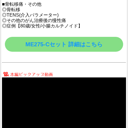
■骨転移痛・その他
◎骨転移
◎TENS(介入パラメーター)
◎その他のがん治療後の慢性痛
◎症例【80歳/女性/小腸カルチノイド】
ME275-Cセット 詳細はこちら