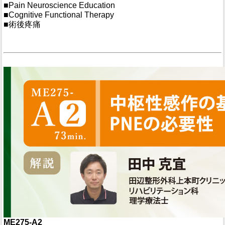
■Pain Neuroscience Education
■Cognitive Functional Therapy
■術後疼痛
ME275-A2