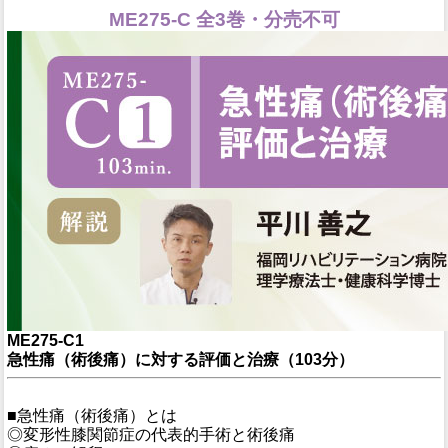
ME275-C 全3巻・分売不可
ME275-C1
急性痛（術後痛）に対する評価と治療（103分）
■急性痛（術後痛）とは
◎変形性膝関節症の代表的手術と術後痛