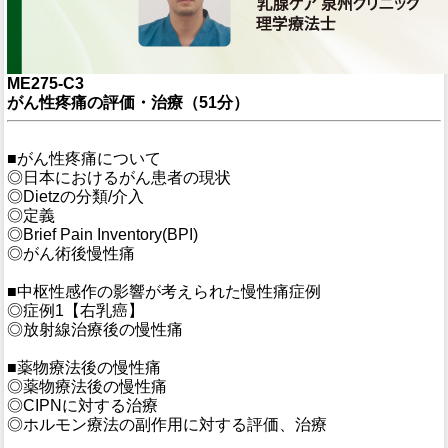
ME275-C3
がん性疼痛の評価・治療（51分）
■がん性疼痛について
◎日本におけるがん患者の現状
◎Dietzの分類/介入
◎定義
◎Brief Pain Inventory(BPI)
◎がん術後慢性痛
■中枢性感作の影響が考えられた慢性痛症例
◎症例1【右乳癌】
◎放射線治療後の慢性痛
■薬物療法後の慢性痛
◎薬物療法後の慢性痛
◎CIPNに対する治療
◎ホルモン療法の副作用に対する評価、治療