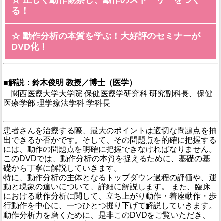
る！
☆ 動作分析の本質を学ぶ！大好評のセミナーが
DVD化！
■解説：鈴木俊明 教授／博士（医学）
関西医療大学大学院 保健医療学研究科 研究副科長、保健
医療学部 理学療法学科 学科長
患者さんを治療する際、最大のポイントは適切な問題点を抽
出できるか否かです。そして、その問題点を的確に把握する
には、動作の問題点を明確に把握できなければなりません。
このDVDでは、動作分析の本質を捉えるために、基礎の基
礎から丁寧に解説していきます。
特に、動作分析の主体となるトップダウン過程の評価や、運
動と現象の違いについて、詳細に解説します。 また、臨床
における動作分析に関して、立ち上がり動作・着座動作・歩
行動作を中心に、一つひとつ掘り下げて解説していきます。
動作分析力を磨くために、是非このDVDをご覧いただき、