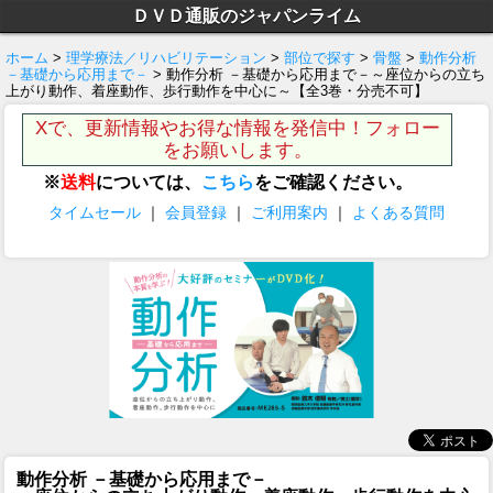
ＤＶＤ通販のジャパンライム
ホーム
>
理学療法／リハビリテーション
>
部位で探す
>
骨盤
>
動作分析
－基礎から応用まで－
> 動作分析 －基礎から応用まで－～座位からの立ち
上がり動作、着座動作、歩行動作を中心に～【全3巻・分売不可】
Xで、更新情報やお得な情報を発信中！フォロー
をお願いします。
※
送料
については、
こちら
をご確認ください。
タイムセール
｜
会員登録
｜
ご利用案内
｜
よくある質問
動作分析 －基礎から応用まで－