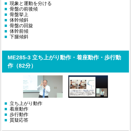
■
現象と運動を分ける
■
骨盤の前後傾
■
骨盤挙上
■
体幹傾斜
■
骨盤の回旋
■
体幹前傾
■
下腿傾斜
ME285-3 立ち上がり動作・着座動作・歩行動
作（82分）
■
立ち上がり動作
■
着座動作
■
歩行動作
■
質疑応答