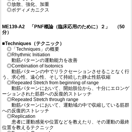
◎放散、強化、加重
◎ボディメカニクス
ME139-A2 「PNF概論（臨床応用のために）２」 （50
分）
■Techniques（テクニック）
◎「Techniques」の概要
◎Rhythmic Initiation
動筋パターンの運動能力を改善
◎Combination of Isotonics
動筋パターンの中でリラクセーションさせることなく行
う、求心性、遠心性、そして持続した静止性筋収縮
◎Repeated Stretch from beginning of range
動筋パターンにおいて、開始肢位から、十分にエロンゲ
ーションされた筋群への反復的ストレッチ
◎Repeated Stretch through range
動筋パターンにおいて、運動域の中で収縮している筋群
への反復的ストレッチ
◎Replication
患者に運動感覚や位置などを教えたり、その運動の最終
位置を教えるテクニック