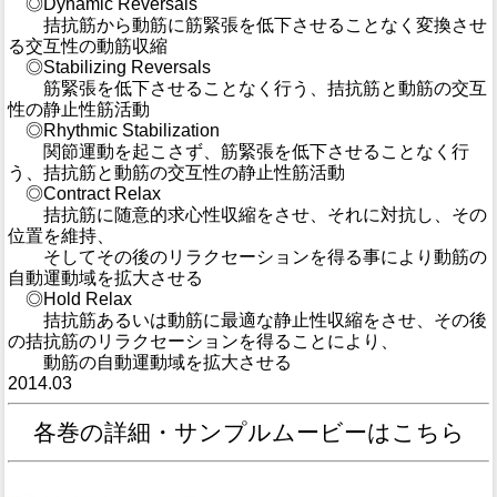
◎Dynamic Reversals
拮抗筋から動筋に筋緊張を低下させることなく変換させ
る交互性の動筋収縮
◎Stabilizing Reversals
筋緊張を低下させることなく行う、拮抗筋と動筋の交互
性の静止性筋活動
◎Rhythmic Stabilization
関節運動を起こさず、筋緊張を低下させることなく行
う、拮抗筋と動筋の交互性の静止性筋活動
◎Contract Relax
拮抗筋に随意的求心性収縮をさせ、それに対抗し、その
位置を維持、
そしてその後のリラクセーションを得る事により動筋の
自動運動域を拡大させる
◎Hold Relax
拮抗筋あるいは動筋に最適な静止性収縮をさせ、その後
の拮抗筋のリラクセーションを得ることにより、
動筋の自動運動域を拡大させる
2014.03
各巻の詳細・サンプルムービーはこちら