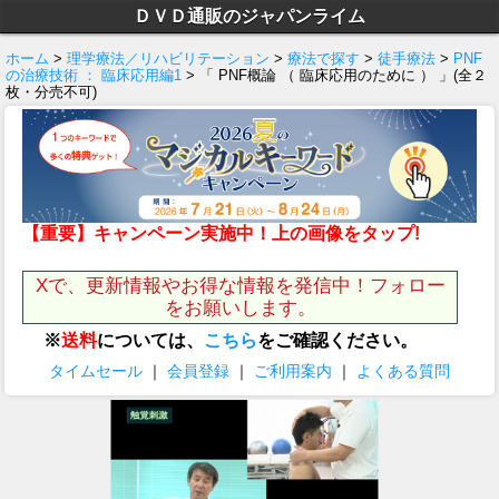
ＤＶＤ通販のジャパンライム
ホーム
>
理学療法／リハビリテーション
>
療法で探す
>
徒手療法
>
PNF
の治療技術 ： 臨床応用編1
> 「 PNF概論 （ 臨床応用のために ） 」(全２
枚・分売不可)
【重要】キャンペーン実施中！上の画像をタップ!
Xで、更新情報やお得な情報を発信中！フォロー
をお願いします。
※
送料
については、
こちら
をご確認ください。
タイムセール
｜
会員登録
｜
ご利用案内
｜
よくある質問