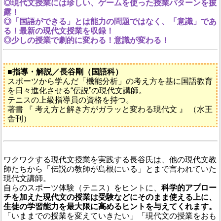
◎現代文授業には珍しい、ゲームを使った授業パターンを披
露！
◎「国語ができる」とは能力の問題ではなく、「意識」であ
る！最新の現代文授業を収録！
◎少しの授業で劇的に変わる！意識が変わる！
■指導・解説／長谷剛（国語科）
スポーツから学んだ「機能分析」の考え方を基に国語教育
を日々進化させる“伝説”の現代文講師。
テニスの上級指導員の資格を持つ。
著書 『 考え方と解き方がガラッと変わる現代文 』 （水王
舎刊）
ワクワクする現代文授業を実践する長谷氏は、他の現代文教
師たちから「伝説の教師が島根にいる」とまで言われていた
現代文講師。
自らのスポーツ体験（テニス）をヒントに、
科学的アプロー
チを加えた現代文の授業は受験などにそのまま使える上に、
生徒の学習能力を最大限に高めるヒントを与えてくれます。
「いままでの授業を変えていきたい」「現代文の授業をおも