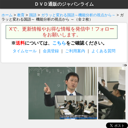
ＤＶＤ通販のジャパンライム
ホーム
>
教育
>
国語
>
ガラッと変わる国語～機能分析の視点から～
> ガ
ラッと変わる国語～ 機能分析の視点から ～（全２枚）
Xで、更新情報やお得な情報を発信中！フォロー
をお願いします。
※
送料
については、
こちら
をご確認ください。
タイムセール
｜
会員登録
｜
ご利用案内
｜
よくある質問