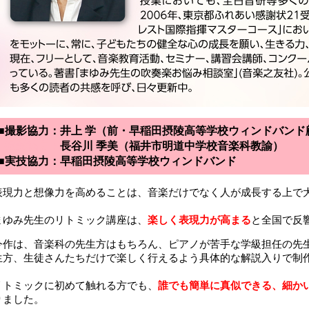
■撮影協力：井上 学（前・早稲田摂陵高等学校ウィンドバンド
■撮影協力：
長谷川 季美（福井市明道中学校音楽科教諭）
■実技協力：早稲田摂陵高等学校ウィンドバンド
表現力と想像力を高めることは、音楽だけでなく人が成長する上で
まゆみ先生のリトミック講座は、
楽しく表現力が高まる
と全国で反
今作は、音楽科の先生方はもちろん、ピアノが苦手な学級担任の先
生方、生徒さんたちだけで楽しく行えるよう具体的な解説入りで制
リトミックに初めて触れる方でも、
誰でも簡単に真似できる、細かい
りました。