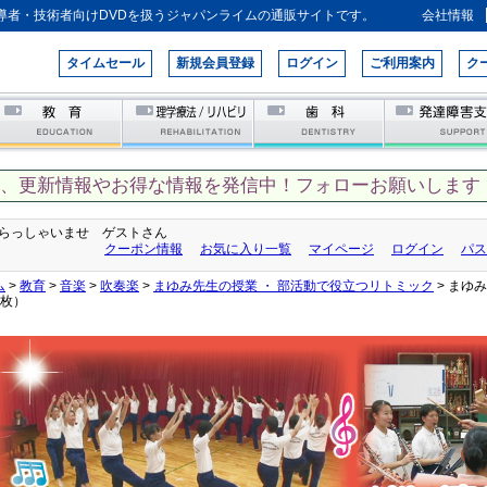
導者・技術者向けDVDを扱うジャパンライムの通販サイトです。
会社情報
タイムセール
新規会員登録
ログイン
ご利用案内
ク
て、更新情報やお得な情報を発信中！フォローお願いします！
らっしゃいませ ゲストさん
クーポン情報
お気に入り一覧
マイページ
ログイン
パス
ム
>
教育
>
音楽
>
吹奏楽
>
まゆみ先生の授業 ・ 部活動で役立つリトミック
> まゆ
2枚）