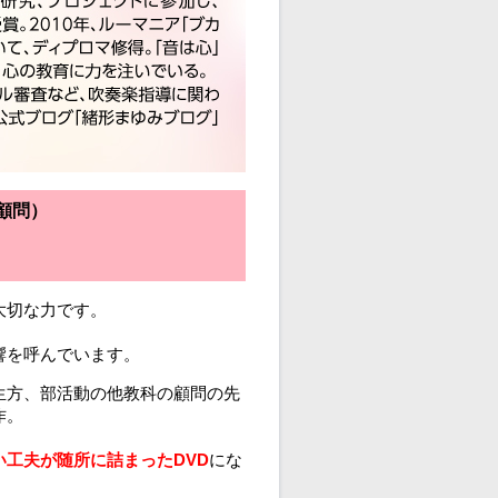
顧問）
大切な力です。
響を呼んでいます。
生方、部活動の他教科の顧問の先
作。
工夫が随所に詰まったDVD
にな