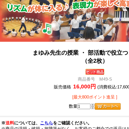
まゆみ先生の授業 ・ 部活動で役立
（全2枚）
商品番号 M49-S
16,000円
販売価格
(消費税込:17,60
[最大800ポイント進呈 ]
数量
※
送料
については、
こちら
をご確認ください。
※商品の汚損・破損・故障等がなく、お客様のご都合での返品は