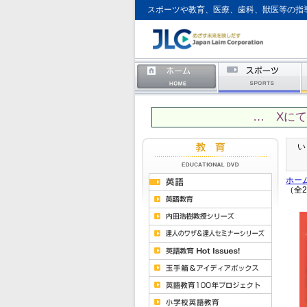
スポーツや教育、医療、歯科、獣医等の指
… Xに
い
ホー
（全