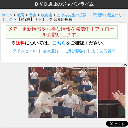
ＤＶＤ通販のジャパンライム
ホーム
>
教育
>
音楽
>
吹奏楽
>
まゆみ先生の授業 ・ 部活動で役立つリト
ミック
> 【第2巻】リトミック 合奏応用編
Xで、更新情報やお得な情報を発信中！フォロー
をお願いします。
※
送料
については、
こちら
をご確認ください。
タイムセール
｜
会員登録
｜
ご利用案内
｜
よくある質問