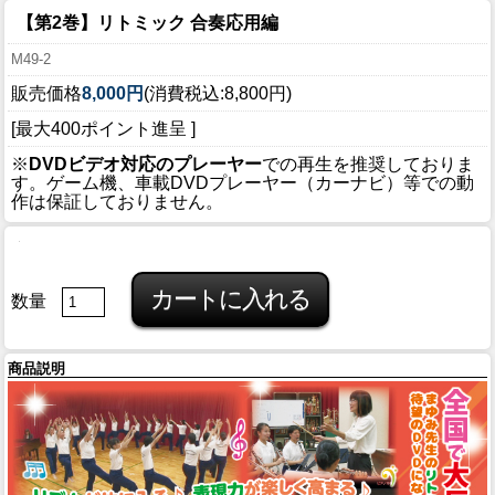
【第2巻】リトミック 合奏応用編
M49-2
販売価格
8,000円
(消費税込:8,800円)
[最大400ポイント進呈 ]
※
DVDビデオ対応のプレーヤー
での再生を推奨しておりま
す。ゲーム機、車載DVDプレーヤー（カーナビ）等での動
作は保証しておりません。
数量
商品説明