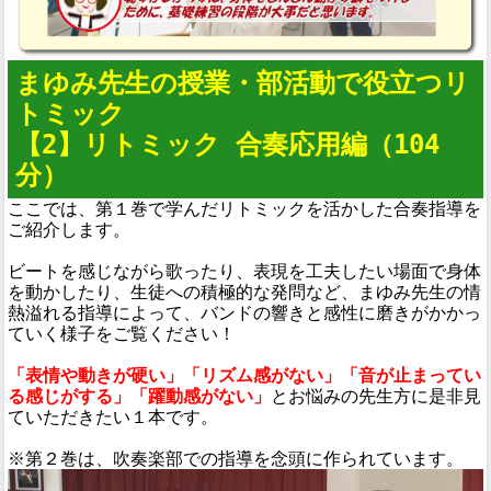
まゆみ先生の授業・部活動で役立つリ
トミック
【2】リトミック 合奏応用編（104
分）
ここでは、第１巻で学んだリトミックを活かした合奏指導を
ご紹介します。
ビートを感じながら歌ったり、表現を工夫したい場面で身体
を動かしたり、生徒への積極的な発問など、まゆみ先生の情
熱溢れる指導によって、バンドの響きと感性に磨きがかかっ
ていく様子をご覧ください！
「表情や動きが硬い」「リズム感がない」「音が止まってい
る感じがする」「躍動感がない」
とお悩みの先生方に是非見
ていただきたい１本です。
※第２巻は、吹奏楽部での指導を念頭に作られています。