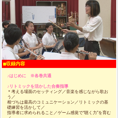
■収録内容
♪はじめに
※各巻共通
♪リトミックを活かした合奏指導
＊考える場面のセッティング／音楽を感じながら歌お
う／
相づちは最高のコミュニケーション／リトミックの基
礎練習を活かして／
指導者に求められること／ゲーム感覚で“聴く力”を育む
／