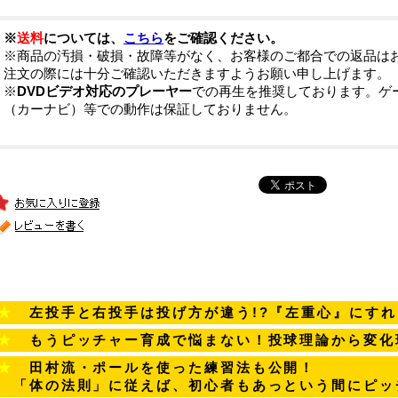
※
送料
については、
こちら
をご確認ください。
※商品の汚損・破損・故障等がなく、お客様のご都合での返品は
注文の際には十分ご確認いただきますようお願い申し上げます。
※
DVDビデオ対応のプレーヤー
での再生を推奨しております。ゲ
（カーナビ）等での動作は保証しておりません。
★
左投手と右投手は投げ方が違う!?『左重心』にすれ
★
もうピッチャー育成で悩まない！投球理論から変化
★
田村流・ポールを使った練習法も公開！
★
「体の法則」に従えば、初心者もあっという間にピッ