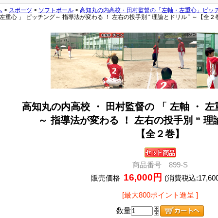
ム
>
スポーツ
>
ソフトボール
>
高知丸の内高校・田村監督の「左軸・左重心」ピッ
 左重心 」 ピッチング～ 指導法が変わる ！ 左右の投手別 “ 理論とドリル ” ～【全２
高知丸の内高校 ・ 田村監督の 「 左軸 ・ 左
～ 指導法が変わる ！ 左右の投手別 “ 理
【全２巻】
商品番号 899-S
16,000円
販売価格
(消費税込:17,60
[最大800ポイント進呈 ]
数量