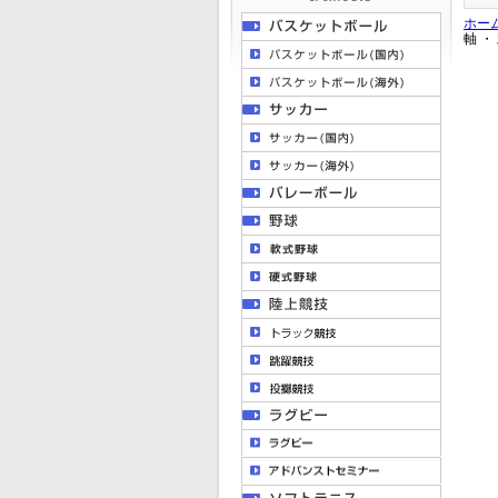
ホー
軸 ・