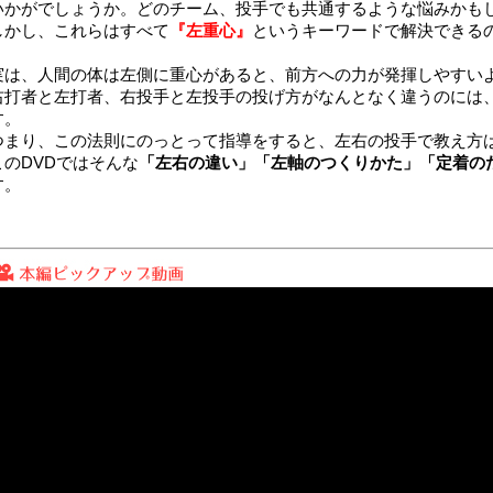
いかがでしょうか。どのチーム、投手でも共通するような悩みかも
しかし、これらはすべて
『左重心』
というキーワードで解決できる
実は、人間の体は左側に重心があると、前方への力が発揮しやすい
右打者と左打者、右投手と左投手の投げ方がなんとなく違うのには
す。
つまり、この法則にのっとって指導をすると、左右の投手で教え方
このDVDではそんな
「左右の違い」「左軸のつくりかた」「定着の
す。