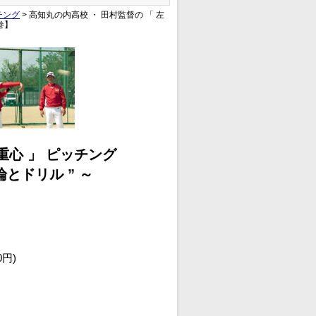
チング
> 高知丸の内高校 ・ 田村監督の 「 左
巻】
重心 」 ピッチング
論とドリル ” ～
0円)