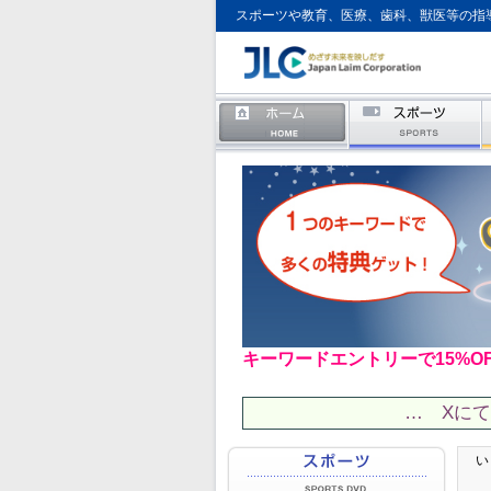
スポーツや教育、医療、歯科、獣医等の指
キーワードエントリーで15%O
… Xに
い