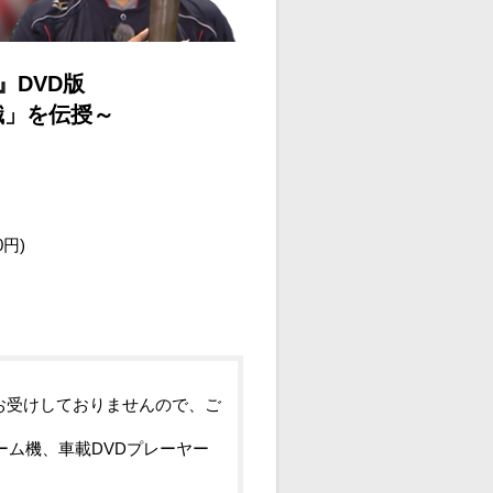
』DVD版
識」を伝授～
0円)
お受けしておりませんので、ご
ーム機、車載DVDプレーヤー