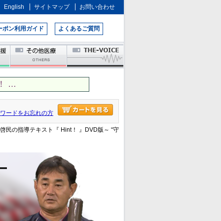
English
サイトマップ
お問い合わせ
ーポン利用ガイド
よくあるご質問
 …
ワードをお忘れの方
島啓民の指導テキスト『 Hint！ 』DVD版～ “守