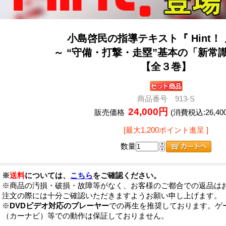
小島啓民の指導テキスト『 Hint！ 
～ “守備・打撃・走塁”基本の「新常
【全３巻】
商品番号 913-S
24,000円
販売価格
(消費税込:26,40
[最大1,200ポイント進呈 ]
数量
※
送料
については、
こちら
をご確認ください。
※商品の汚損・破損・故障等がなく、お客様のご都合での返品は
注文の際には十分ご確認いただきますようお願い申し上げます。
※
DVDビデオ対応のプレーヤー
での再生を推奨しております。ゲ
（カーナビ）等での動作は保証しておりません。