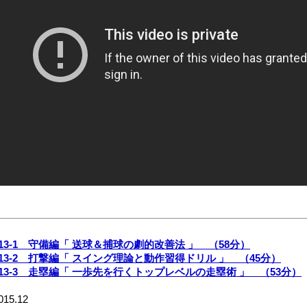
913-1 守備編「 送球＆捕球の劇的改善法 」 （58分）
913-2 打撃編「 スイング理論と動作習得ドリル 」 （45分）
913-3 走塁編「 一歩先を行くトップレベルの走塁術 」 （53分）
015.12