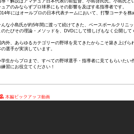
指導・解説はアマチュア日本代表の前監督、小島啓民氏。小島氏と
チュアのみならずプロ球界にもその影響を及ぼす名指導者です。
2014年にはオールプロの日本代表チームにおいて、打撃コーチを
そんな小島氏が約5年間に渡って続けてきた、ベースボールクリニックの
このたびその理論・メソッドを、DVDにして惜しげもなく公開して
国内外、あらゆるカテゴリーの野球を見てきたからこそ築き上げられ
本の選手が実演しています。
小学生からプロまで、すべての野球選手・指導者に見てもらいたい
の練習にお役立てください！