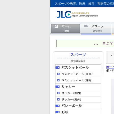
スポーツや教育、医療、歯科、獣医等の指
… Xに
い
ホー
備・