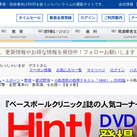
導者・技術者向けDVDを扱うジャパンライムの通販サイトです。
会社情報
タイムセール
新規会員登録
ログイン
ご利用案内
ク
て、更新情報やお得な情報を発信中！フォローお願いします！
らっしゃいませ ゲストさん
クーポン情報
お気に入り一覧
マイページ
ログイン
パス
ム
>
スポーツ
>
野球
>
硬式野球
>
小島啓民の指導テキスト『 Hint！ 』DVD版
> 小
打撃・走塁”基本の「新常識」を伝授～【全３巻】