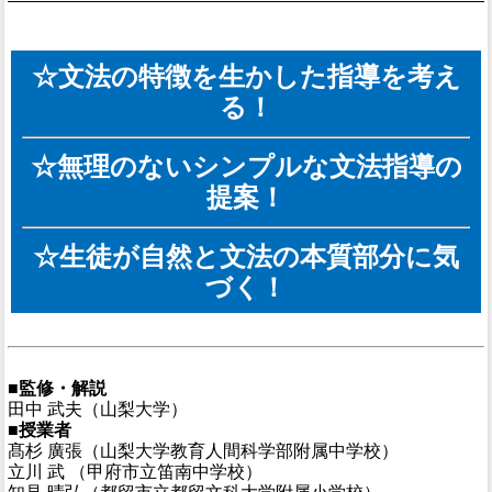
☆文法の特徴を生かした指導を考え
る！
☆無理のないシンプルな文法指導の
提案！
☆生徒が自然と文法の本質部分に気
づく！
■監修・解説
田中 武夫（山梨大学）
■授業者
髙杉 廣張（山梨大学教育人間科学部附属中学校）
立川 武 （甲府市立笛南中学校）