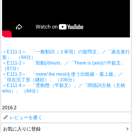
＜E111-1＞ 「一般動詞（３単現）の疑問文」／「過去進行
形」 （94分）
＜E111-2＞ 「助動詞must」／「There is (are)の平叙文」
（87分）
＜E111-3＞ 「more/ the mostを使う比較級・最上級」／
「現在完了形（継続）」 （106分）
＜E111-4＞ 「受動態（平叙文）」／「関係詞主格（主格
who）」 （84分）
2016.2
レビューを書く
お気に入りに登録