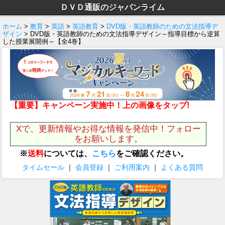
ＤＶＤ通販のジャパンライム
ホーム
>
教育
>
英語
>
英語教育
>
DVD版・英語教師のための文法指導デ
ザイン
> DVD版・英語教師のための文法指導デザイン～指導目標から逆算
した授業展開例～【全4巻】
【重要】キャンペーン実施中！上の画像をタップ!
Xで、更新情報やお得な情報を発信中！フォロー
をお願いします。
※
送料
については、
こちら
をご確認ください。
タイムセール
｜
会員登録
｜
ご利用案内
｜
よくある質問