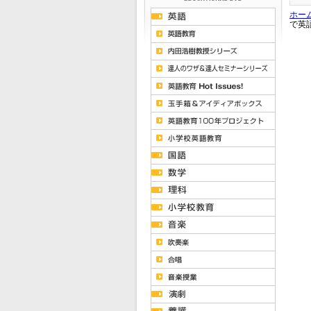
ホー
で英