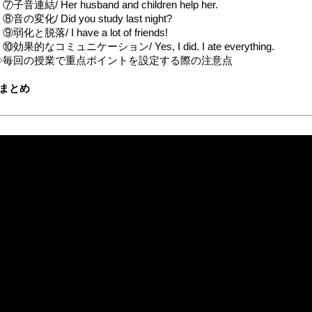
子音連結/ Her husband and children help her.
音の変化/ Did you study last night?
弱化と脱落/ I have a lot of friends!
効果的なコミュニケーション/ Yes, I did. I ate everything.
◇毎回の授業で重点ポイントを設定する際の注意点
■まとめ