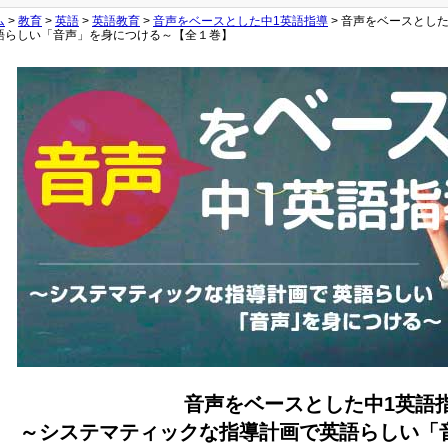
ム
>
教育
>
英語
>
英語教育
>
音声をベースとした中1英語指導
> 音声をベースとし
語らしい「音声」を身につける～【全１巻】
音声をベースとした中1英語
～システマティックな指導計画で英語らしい「