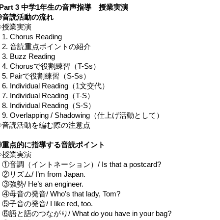
■Part 3 中学1年生の音声指導 授業実演
◎音読活動の流れ
◇授業実演
. Chorus Reading
2. 音読重点ポイントの紹介
. Buzz Reading
. Chorusで役割練習（T-Ss）
. Pairで役割練習（S-Ss）
. Individual Reading（1文交代）
. Individual Reading（T-S）
. Individual Reading（S-S）
. Overlapping / Shadowing（仕上げ活動として）
◇音読活動を編む際の注意点
◎重点的に指導する音読ポイント
◇授業実演
音調（イントネーション）/ Is that a postcard?
リズム/ I’m from Japan.
強勢/ He’s an engineer.
母音の発音/ Who’s that lady, Tom?
子音の発音/ I like red, too.
語と語のつながり/ What do you have in your bag?