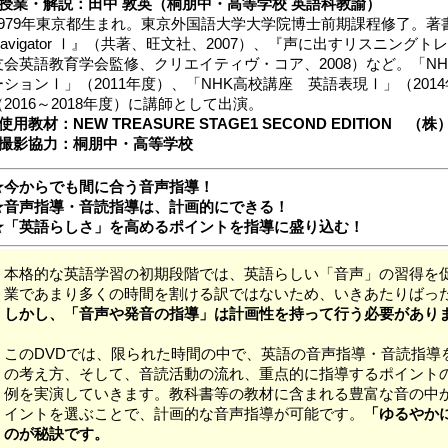
■授業・解説：田中 敦英（桐朋中・高等学校 英語科教諭）
1979年東京都生まれ。東京外国語大学大学院博士前期課程修了。著書に
Navigator Ⅰ』（共著、旺文社、2007）、『声に出すリスニング
友会英語教育学会監修、クリエイティヴ・コア、2008）など。「N
ーションⅠ」（2011年度）、「NHK高校講座 英語表現Ⅰ」（201
（2016～2018年度）に講師として出演。
■使用教材：NEW TREASURE STAGE1 SECOND EDITION
■撮影協力：桐朋中・高等学校
★今からでも間に合う音声指導！
★音声指導・音読指導は、計画的にできる！
★「英語らしさ」を高めるポイントを指導に盛り込む！
本格的な英語学習の初期段階では、英語らしい「音声」の習得を
業であまり多くの時間を割ける訳ではないため、いきあたりばっ
しかし、「音声や発音の指導」は計画性を持って行う必要があり
このDVDでは、限られた時間の中で、英語の音声指導・音読指導
の考え方、そして、音読活動の流れ、重点的に指導するポイント
例を実演していきます。教科書等の教材に含まれる豊富な音の中
イントを選ぶことで、計画的な音声指導が可能です。
「ゆるやかにs
のが秘訣です。