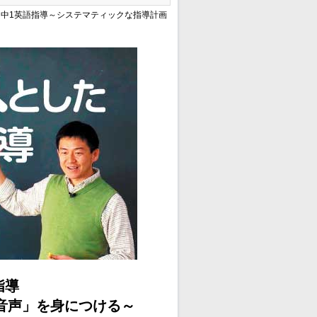
た中1英語指導～システマティックな指導計画
指導
音声」を身につける～