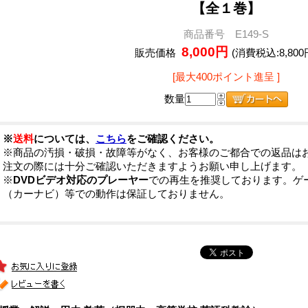
【全１巻】
商品番号 E149-S
8,000円
販売価格
(消費税込:8,800
[最大400ポイント進呈 ]
数量
※
送料
については、
こちら
をご確認ください。
※商品の汚損・破損・故障等がなく、お客様のご都合での返品は
注文の際には十分ご確認いただきますようお願い申し上げます。
※
DVDビデオ対応のプレーヤー
での再生を推奨しております。ゲ
（カーナビ）等での動作は保証しておりません。