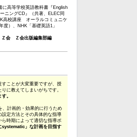
高等学校英語教科書『English
トレーニングCD』（共著、ELEC同
HK高校講座 オーラルコミュニケ
4年度）、NHK「基礎英語1」
 （株）Ｚ会 Ｚ会出版編集部編
促すことが大変重要ですが、授
たりに教えてしまいがちです。
ます。
を、計画的・効果的に行うため
の設定方法とその具体的な指導
から時期によって適切な指導ポ
ystematic」な計画を目指す