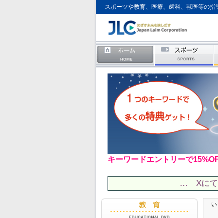
スポーツや教育、医療、歯科、獣医等の指
キーワードエントリーで15%O
… Xに
い