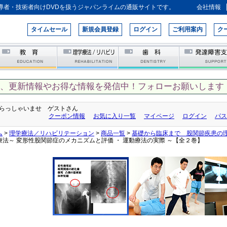
導者・技術者向けDVDを扱うジャパンライムの通販サイトです。
会社情報
タイムセール
新規会員登録
ログイン
ご利用案内
ク
て、更新情報やお得な情報を発信中！フォローお願いします！
らっしゃいませ ゲストさん
クーポン情報
お気に入り一覧
マイページ
ログイン
パス
ム
>
理学療法／リハビリテーション
>
商品一覧
>
基礎から臨床まで 股関節疾患の
療法～ 変形性股関節症のメカニズムと評価 ・ 運動療法の実際 ～【全２巻】