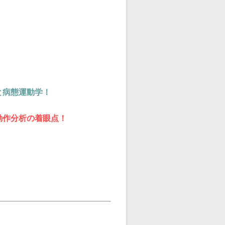
と病態運動学！
動作分析の着眼点！
）