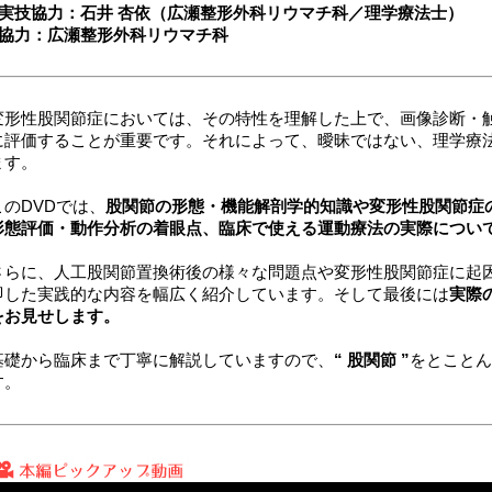
■実技協力：石井 杏依（広瀬整形外科リウマチ科／理学療法士）
■協力：広瀬整形外科リウマチ科
変形性股関節症においては、その特性を理解した上で、画像診断・
に評価することが重要です。それによって、曖昧ではない、理学療
ます。
このDVDでは、
股関節の形態・機能解剖学的知識や変形性股関節症
形態評価・動作分析の着眼点、臨床で使える運動療法の実際につい
さらに、人工股関節置換術後の様々な問題点や変形性股関節症に起
即した実践的な内容を幅広く紹介しています。そして最後には
実際
をお見せします。
基礎から臨床まで丁寧に解説していますので、
“ 股関節 ”
をとことん
す。