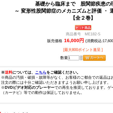
基礎から臨床まで 股関節疾患の
～ 変形性股関節症のメカニズムと評価 ・ 
【全２巻】
商品番号 ME182-S
16,000円
販売価格
(消費税込:17,60
[最大800ポイント進呈 ]
数量
※
送料
については、
こちら
をご確認ください。
※商品の汚損・破損・故障等がなく、お客様のご都合での返品は
注文の際には十分ご確認いただきますようお願い申し上げます。
※
DVDビデオ対応のプレーヤー
での再生を推奨しております。ゲ
（カーナビ）等での動作は保証しておりません。