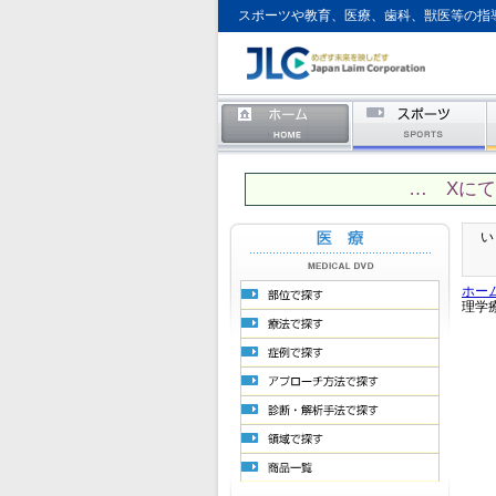
スポーツや教育、医療、歯科、獣医等の指
… Xに
い
ホー
理学