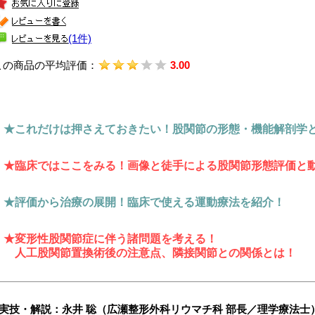
(1件)
この商品の平均評価：
3.00
★これだけは押さえておきたい！股関節の形態・機能解剖学
★臨床ではここをみる！画像と徒手による股関節形態評価と
★評価から治療の展開！臨床で使える運動療法を紹介！
★変形性股関節症に伴う諸問題を考える！
人工股関節置換術後の注意点、隣接関節との関係とは！
■実技・解説：永井 聡（広瀬整形外科リウマチ科 部長／理学療法士