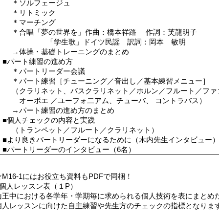
＊ソルフェージュ
＊リトミック
＊マーチング
＊合唱「夢の世界を」作曲：橋本祥路 作詞：芙龍明子
「学生歌」ドイツ民謡 訳詞：岡本 敏明
→体操・基礎トレーニングのまとめ
■パート練習の進め方
＊パートリーダー会議
＊パート練習［チューニング／音出し／基本練習メニュー］
（クラリネット、バスクラリネット／ホルン／フルート／ファ
オーボエ ／ユーフォ二アム、チューバ、 コントラバス）
→パート練習の進め方のまとめ
■個人チェックの内容と実践
（トランペット／フルート／クラリネット）
■より良きパートリーダーになるために（木内先生インタビュー
■パートリーダーのインタビュー（6名）
★M16-1にはお役立ち資料もPDFで同梱！
●個人レッスン表（１P）
山王中における各学年・学期毎に求められる個人技術を表にまとめ
個人レッスンに向けた自主練習や先生方のチェックの指標となりま