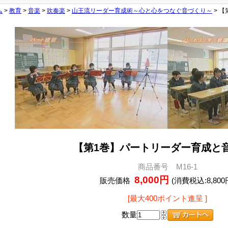
ム
>
教育
>
音楽
>
吹奏楽
>
山王流リーダー育成術～心と心をつなぐ音づくり～
> 
【第1巻】パートリーダー育成と
商品番号 M16-1
8,000円
販売価格
(消費税込:8,800
[最大400ポイント進呈 ]
数量