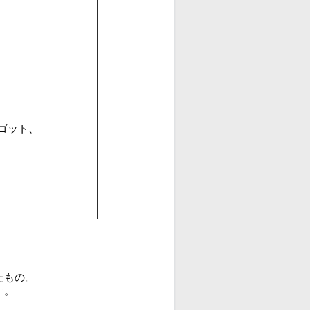
ゴット、
）
たもの。
す。