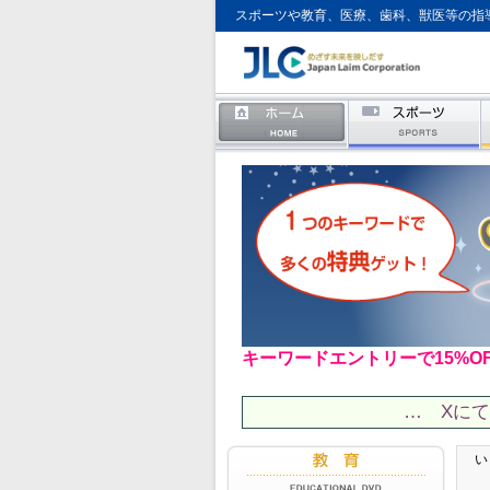
スポーツや教育、医療、歯科、獣医等の指
キーワードエントリーで15%O
… Xに
い