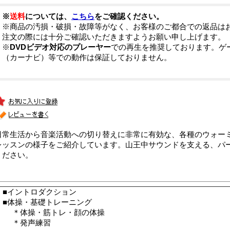
※
送料
については、
こちら
をご確認ください。
※商品の汚損・破損・故障等がなく、お客様のご都合での返品は
注文の際には十分ご確認いただきますようお願い申し上げます。
※
DVDビデオ対応のプレーヤー
での再生を推奨しております。ゲ
（カーナビ）等での動作は保証しておりません。
日常生活から音楽活動への切り替えに非常に有効な、各種のウォー
レッスンの様子をご紹介しています。山王中サウンドを支える、パ
ください。
■イントロダクション
■体操・基礎トレーニング
＊体操・筋トレ・顔の体操
＊発声練習