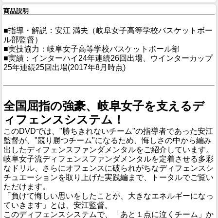
商品説明
■指導・解説：安江 満夫（岐阜女子高等学校バスケットボー
ル部監督）
■実技協力：岐阜女子高等学校バスケットボール部
■実績：インターハイ24年連続26回出場、ウインターカップ
25年連続25回出場(2017年8月時点)
全国屈指の強豪、岐阜女子を支えるデ
ィフェンスシステム！
このDVDでは、"勝ちきれないチーム"の指導者であった安江
監督が、"競り勝つチーム"になるため、悔しさの中から編み
出したディフェンスファンダメンタルをご紹介しています。
岐阜女子流ディフェンスファンダメンタルを定着させる多彩
なドリル、さらにオフェンスに破られがちなディフェンスシ
チュエーションを取り上げた実践編まで、トータルでご覧い
ただけます。
「負けて悔しい思いをしたことが、大きなエネルギーになっ
ていきます」とは、安江監督。
このディフェンスシステムで、「あと１点に泣くチーム」か