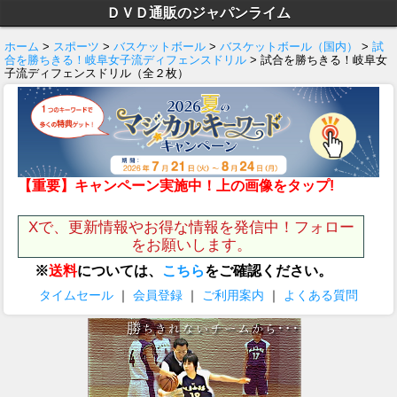
ＤＶＤ通販のジャパンライム
ホーム
>
スポーツ
>
バスケットボール
>
バスケットボール（国内）
>
試
合を勝ちきる！岐阜女子流ディフェンスドリル
> 試合を勝ちきる！岐阜女
子流ディフェンスドリル（全２枚）
【重要】キャンペーン実施中！上の画像をタップ!
Xで、更新情報やお得な情報を発信中！フォロー
をお願いします。
※
送料
については、
こちら
をご確認ください。
タイムセール
｜
会員登録
｜
ご利用案内
｜
よくある質問