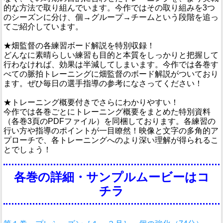
的な方法で取り組んでいます。今作ではその取り組みを3つ
のシーズンに分け、個→グループ→チームという段階を追っ
てご紹介しています。
★畑監督の各練習ボード解説を特別収録！
どんなに素晴らしい練習も目的と本質をしっかりと把握して
行わなければ、効果は半減してしまいます。今作では各巻す
べての脈拍トレーニングに畑監督のボード解説がついており
ます。ぜひ毎日の選手指導の参考になさってください！
★トレーニング概要付きでさらにわかりやすい！
今作では各巻ごとにトレーニング概要をまとめた特別資料
（各巻3頁のPDFファイル）を同梱しております。各練習の
行い方や指導のポイントが一目瞭然！映像と文字の多角的ア
プローチで、各トレーニングへのより深い理解が得られるこ
とでしょう！
各巻の詳細・サンプルムービーはコ
チラ