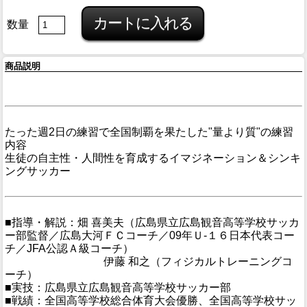
数量
商品説明
たった週2日の練習で全国制覇を果たした"量より質"の練習
内容
生徒の自主性・人間性を育成するイマジネーション＆シンキ
ングサッカー
■指導・解説：畑 喜美夫（広島県立広島観音高等学校サッカ
ー部監督／広島大河ＦＣコーチ／09年Ｕ-１６日本代表コー
チ／JFA公認Ａ級コーチ）
伊藤 和之（フィジカルトレーニングコ
ーチ）
■実技：広島県立広島観音高等学校サッカー部
■戦績：全国高等学校総合体育大会優勝、全国高等学校サッ