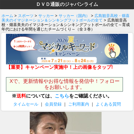
ＤＶＤ通販のジャパンライム
ホーム
>
スポーツ
>
サッカー
>
サッカー（国内）
>
広島観音高校・畑喜
美夫のイマジネーション＆シンキングフットボールの全て
> 広島観音高
校・畑喜美夫のイマジネーション＆シンキングフットボールの全て～育成
年代における年間を通じたチームづくり～（全３巻）
【重要】キャンペーン実施中！上の画像をタップ!
Xで、更新情報やお得な情報を発信中！フォロー
をお願いします。
※
送料
については、
こちら
をご確認ください。
タイムセール
｜
会員登録
｜
ご利用案内
｜
よくある質問