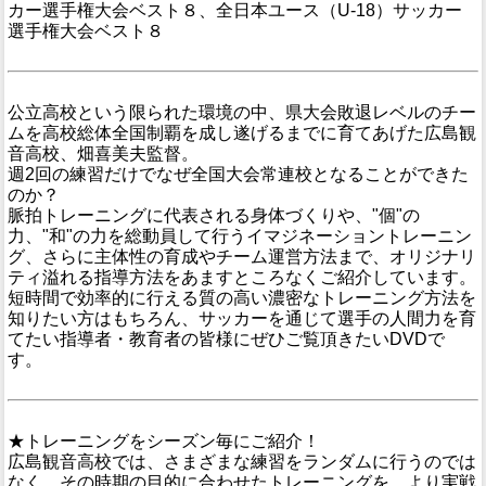
カー選手権大会ベスト８、全日本ユース（U-18）サッカー
選手権大会ベスト８
公立高校という限られた環境の中、県大会敗退レベルのチー
ムを高校総体全国制覇を成し遂げるまでに育てあげた広島観
音高校、畑喜美夫監督。
週2回の練習だけでなぜ全国大会常連校となることができた
のか？
脈拍トレーニングに代表される身体づくりや、"個"の
力、"和"の力を総動員して行うイマジネーショントレーニン
グ、さらに主体性の育成やチーム運営方法まで、オリジナリ
ティ溢れる指導方法をあますところなくご紹介しています。
短時間で効率的に行える質の高い濃密なトレーニング方法を
知りたい方はもちろん、サッカーを通じて選手の人間力を育
てたい指導者・教育者の皆様にぜひご覧頂きたいDVDで
す。
★トレーニングをシーズン毎にご紹介！
広島観音高校では、さまざまな練習をランダムに行うのでは
なく、その時期の目的に合わせたトレーニングを、より実戦