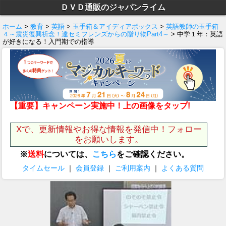
ＤＶＤ通販のジャパンライム
ホーム
>
教育
>
英語
>
玉手箱＆アイディアボックス
>
英語教師の玉手箱
４～震災復興祈念！達セミフレンズからの贈り物Part4～
> 中学１年：英語
が好きになる！入門期での指導
【重要】キャンペーン実施中！上の画像をタップ!
Xで、更新情報やお得な情報を発信中！フォロー
をお願いします。
※
送料
については、
こちら
をご確認ください。
タイムセール
｜
会員登録
｜
ご利用案内
｜
よくある質問