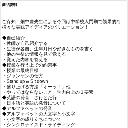
商品説明
ご存知！畑中豊先生による今回は中学校入門期で効果的な
様々な実践アイディアのバリエーション！
◆自己紹介
・教師が自己紹介する
・生徒が各自、生年月日や好きなものを書く
・他の生徒の情報を見て覚える
・覚えた内容を答える
◆授業を行う上での約束事
・授業の最終目標
・ジャンケンの仕方
・Stand up & Sit down
・盛り上げる方法「オーッ！」他
・やってはならないこと、学力向上の３要素
◆英語の発音 さ行とた行
・日本語と英語の発音について
◆アルファベットの発音
◆アルファベットの大文字と小文字
・小文字の成り立ちについて
・シンクロナイズド・ライティング