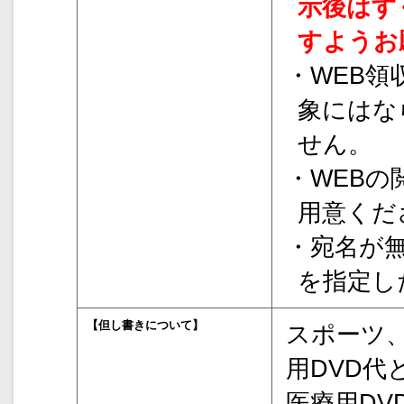
示後はす
すようお
・WEB
象にはな
せん。
・WEB
用意くだ
・宛名が
を指定し
【但し書きについて】
スポーツ
用DVD代
医療用DV