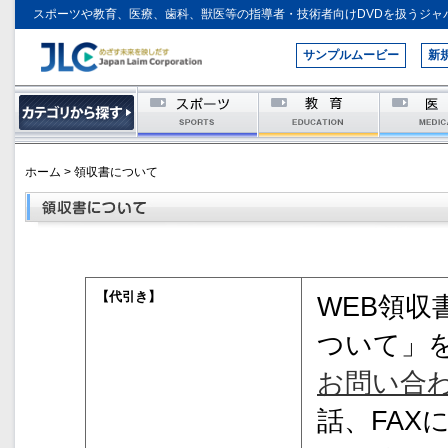
スポーツや教育、医療、歯科、獣医等の指導者・技術者向けDVDを扱うジャ
サンプルムービー
新
ホーム > 領収書について
【代引き】
WEB領収
ついて」
お問い合
話、FAX