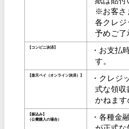
紙は貼付
※お客さ
各クレジ
予めご了
【コンビニ決済】
・お支払
す。
【楽天ペイ（オンライン決済）】
・クレジ
式な領収
かねます
【振込み】
・各種金
（公費購入の場合）
が正式な