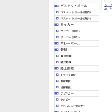
ホー
め、