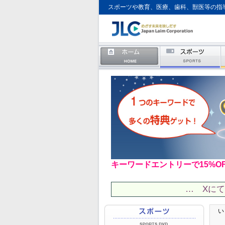
スポーツや教育、医療、歯科、獣医等の指
キーワードエントリーで15%O
… Xに
い