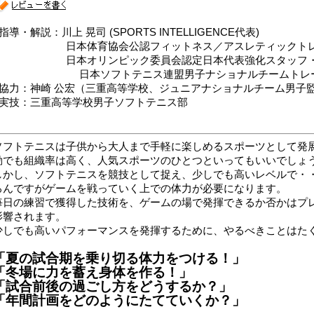
指導・解説：川上 晃司 (SPORTS INTELLIGENCE代表)
日本体育協会公認フィットネス／アスレティックトレ
日本オリンピック委員会認定日本代表強化スタッフ・
日本ソフトテニス連盟男子ナショナルチームトレ
■協力：神崎 公宏（三重高等学校、ジュニアナショナルチーム男子
■実技：三重高等学校男子ソフトテニス部
ソフトテニスは子供から大人まで手軽に楽しめるスポーツとして発
動でも組織率は高く、人気スポーツのひとつといってもいいでしょ
しかし、ソフトテニスを競技として捉え、少しでも高いレベルで・
ろんですがゲームを戦っていく上での体力が必要になります。
毎日の練習で獲得した技術を、ゲームの場で発揮できるか否かはプ
影響されます。
少しでも高いパフォーマンスを発揮するために、やるべきことはた
「夏の試合期を乗り切る体力をつける！」
「冬場に力を蓄え身体を作る！」
「試合前後の過ごし方をどうするか？」
「年間計画をどのようにたてていくか？」