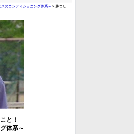
ニスのコンディショニング体系～
> 勝つた
】
なこと！
ング体系～