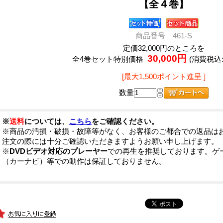
【全４巻】
商品番号 461-S
定価32,000円のところを
30,000円
全4巻セット特別価格
(消費税込:3
[最大1,500ポイント進呈 ]
数量
※
送料
については、
こちら
をご確認ください。
※商品の汚損・破損・故障等がなく、お客様のご都合での返品は
注文の際には十分ご確認いただきますようお願い申し上げます。
※
DVDビデオ対応のプレーヤー
での再生を推奨しております。ゲ
（カーナビ）等での動作は保証しておりません。