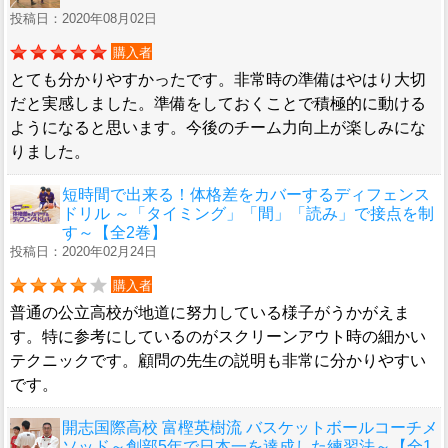
投稿日：2020年08月02日
購入者
とても分かりやすかったです。非常時の準備はやはり大切
だと実感しました。準備をしておくことで積極的に動ける
ようになると思います。今後のチーム力向上が楽しみにな
りました。
短時間で出来る！体格差をカバーするディフェンス
ドリル ～「タイミング」「間」「読み」で接点を制
す～【全2巻】
投稿日：2020年02月24日
購入者
普通の公立高校が地道に努力している様子がうかがえま
す。特に参考にしているのがスクリーンアウト時の細かい
テクニックです。顧問の先生の説明も非常に分かりやすい
です。
開志国際高校 富樫英樹流 バスケットボールコーチメ
ソッド～創部5年で日本一を達成した練習法～【全1