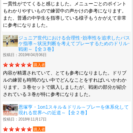
一貫性がでてくると感じました。メニューごとのポイント
もわかりやすいもので練習中の声かけの参考になります。
また、普通の中学生を指導している様子もうかがえて非常
に参考になりました。
ジュニア世代における合理性･効率性を追求したバス
ケ指導～状況判断を考えてプレーするためのドリル･
戦術～【全３巻】
投稿日：2019年04月06日
購入者
内容が精選されていて、とても参考になりました。ドリブ
ルの練習も時間のない中でどんなことをすればいいかわか
ります。３巻セットで購入しましたが、戦術の部分が紹介
されている３巻が特に参考になりました。
恩塚亨・1on1スキル＆ドリル～プレーを体系化して
現れる世界への近道～【全２巻】
投稿日：2018年11月17日
購入者