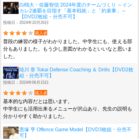
白鴎大・佐藤智信 2024年度のチームづくり ～イン
カレ2連覇を目指す「基本戦術」と「約束事」～
【DVD2枚組・分売不可】
投稿日：2024年10月26日
購入者
普段の練習の様子がわかりました。中学生にも、使える部
分もありました。もう少し意図がわかるといいなと思いま
した。
陸川 章 Tokai Defense Coaching ＆ Drills【DVD2枚
組・分売不可】
投稿日：2024年06月15日
購入者
基本的な内容だとは思います。
中学生にも活用出来るメニューが沢山あり、先生の説明も
分かりやすく助かりました。
恩塚 亨 Offence Game Model【DVD3枚組・分売不
可】