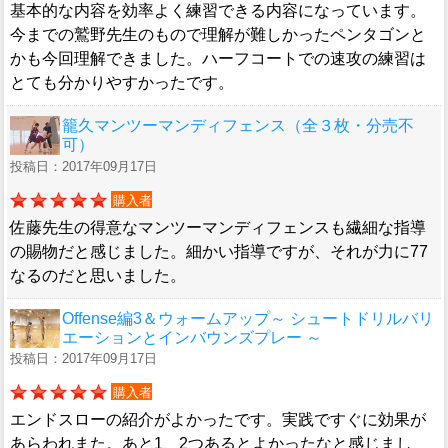
基本的な内容を効率よく練習できる内容になっています。
今までの鷲野先生のもので理解が難しかったペンタゴンと
かも今回理解できました。ハーフコートでの速攻の練習は
とても分かりやすかったです。
籠久マンツーマンディフェンス（全３枚・分売不
可）
投稿日：2017年09月17日
購入者
佐藤先生の得意なマンツーマンディフェンスも繊細な指導
の賜物だと感じました。細かい指導ですが、それが力に77
なるのだと思いました。
Offense編3＆ウォームアップ～ シュートドリルバリ
エーションとインバウンズプレー ～
投稿日：2017年09月17日
購入者
エンドスローの紹介がよかったです。実践ですぐに効果が
あらわれまた。あと1、2つあるとよかったなと感じまし