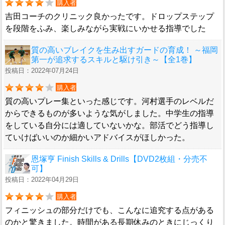
購入者
吉田コーチのクリニック良かったです。ドロップステップ
を段階をふみ、楽しみながら実戦にいかせる指導でした
質の高いブレイクを生み出すガードの育成！ ～福岡
第一が追求するスキルと駆け引き～【全1巻】
投稿日：2022年07月24日
購入者
質の高いプレー集といった感じです。河村選手のレベルだ
からできるものが多いような気がしました。中学生の指導
をしている自分には適していないかな。部活でどう指導し
ていけばいいのか細かいアドバイスがほしかった。
恩塚亨 Finish Skills & Drills【DVD2枚組・分売不
可】
投稿日：2022年04月29日
購入者
フィニッシュの部分だけでも、こんなに追究する点がある
のかと驚きました。時間がある長期休みのときにじっくり