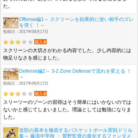
た。
Offense編1～ スクリーンを効果的に使い相手のズレ
を突く ！～
投稿日：2017年09月17日
購入者
スクリーンの大切さがわかる内容でした。少し内容的には
物足りなさを感じました。
Defense編2～ 3-2 Zone Defenseで流れを変える ！
～
投稿日：2017年09月17日
購入者
スリーツーのゾーンの習得はそう簡単にはいかないのでは
ないかと感じてしまいました。理論としては勉強になりま
した。
攻防の基本を徹底するバスケットボール実戦ドリル
集～ 藤浪中学校 ・ 鷲野監督の進化するファンダメ