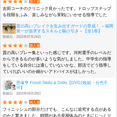
購入者
吉田コーチのクリニック良かったです。ドロップステップ
を段階をふみ、楽しみながら実戦にいかせる指導でした
質の高いブレイクを生み出すガードの育成！ ～福岡
第一が追求するスキルと駆け引き～【全1巻】
投稿日：2022年07月24日
購入者
質の高いプレー集といった感じです。河村選手のレベルだ
からできるものが多いような気がしました。中学生の指導
をしている自分には適していないかな。部活でどう指導し
ていけばいいのか細かいアドバイスがほしかった。
恩塚亨 Finish Skills & Drills【DVD2枚組・分売不
可】
投稿日：2022年04月29日
購入者
フィニッシュの部分だけでも、こんなに追究する点がある
のかと驚きました。時間がある長期休みのときにじっくり