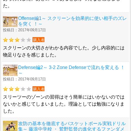
た。
Offense編1～ スクリーンを効果的に使い相手のズレ
を突く ！～
投稿日：2017年09月17日
購入者
スクリーンの大切さがわかる内容でした。少し内容的には
物足りなさを感じました。
Defense編2～ 3-2 Zone Defenseで流れを変える ！
～
投稿日：2017年09月17日
購入者
スリーツーのゾーンの習得はそう簡単にはいかないのでは
ないかと感じてしまいました。理論としては勉強になりま
した。
攻防の基本を徹底するバスケットボール実戦ドリル
集～ 藤浪中学校 ・ 鷲野監督の進化するファンダメ