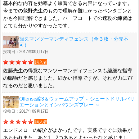
基本的な内容を効率よく練習できる内容になっています。
今までの鷲野先生のもので理解が難しかったペンタゴンと
かも今回理解できました。ハーフコートでの速攻の練習は
とても分かりやすかったです。
籠久マンツーマンディフェンス（全３枚・分売不
可）
投稿日：2017年09月17日
購入者
佐藤先生の得意なマンツーマンディフェンスも繊細な指導
の賜物だと感じました。細かい指導ですが、それが力に77
なるのだと思いました。
Offense編3＆ウォームアップ～ シュートドリルバリ
エーションとインバウンズプレー ～
投稿日：2017年09月17日
購入者
エンドスローの紹介がよかったです。実践ですぐに効果が
あらわれまた。あと1、2つあるとよかったなと感じまし