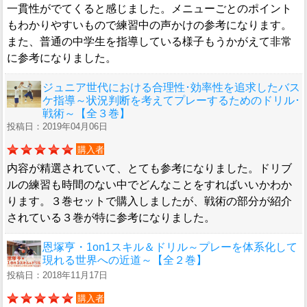
一貫性がでてくると感じました。メニューごとのポイント
もわかりやすいもので練習中の声かけの参考になります。
また、普通の中学生を指導している様子もうかがえて非常
に参考になりました。
ジュニア世代における合理性･効率性を追求したバス
ケ指導～状況判断を考えてプレーするためのドリル･
戦術～【全３巻】
投稿日：2019年04月06日
購入者
内容が精選されていて、とても参考になりました。ドリブ
ルの練習も時間のない中でどんなことをすればいいかわか
ります。３巻セットで購入しましたが、戦術の部分が紹介
されている３巻が特に参考になりました。
恩塚亨・1on1スキル＆ドリル～プレーを体系化して
現れる世界への近道～【全２巻】
投稿日：2018年11月17日
購入者