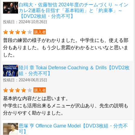
白鴎大・佐藤智信 2024年度のチームづくり ～イン
カレ2連覇を目指す「基本戦術」と「約束事」～
【DVD2枚組・分売不可】
投稿日：2024年10月26日
購入者
普段の練習の様子がわかりました。中学生にも、使える部
分もありました。もう少し意図がわかるといいなと思いま
した。
陸川 章 Tokai Defense Coaching ＆ Drills【DVD2枚
組・分売不可】
投稿日：2024年06月15日
購入者
基本的な内容だとは思います。
中学生にも活用出来るメニューが沢山あり、先生の説明も
分かりやすく助かりました。
恩塚 亨 Offence Game Model【DVD3枚組・分売不
可】