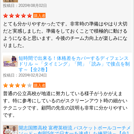
投稿日：2020年08月02日
購入者
とても分かりやすかったです。非常時の準備はやはり大切
だと実感しました。準備をしておくことで積極的に動ける
ようになると思います。今後のチーム力向上が楽しみにな
りました。
短時間で出来る！体格差をカバーするディフェンス
ドリル ～「タイミング」「間」「読み」で接点を制
す～【全2巻】
投稿日：2020年02月24日
購入者
普通の公立高校が地道に努力している様子がうかがえま
す。特に参考にしているのがスクリーンアウト時の細かい
テクニックです。顧問の先生の説明も非常に分かりやすい
です。
開志国際高校 富樫英樹流 バスケットボールコーチメ
ソッド～創部5年で日本一を達成した練習法～【全1