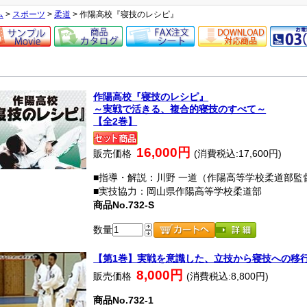
ム
>
スポーツ
>
柔道
> 作陽高校『寝技のレシピ』
作陽高校『寝技のレシピ』
～実戦で活きる、複合的寝技のすべて～
【全2巻】
16,000円
販売価格
(消費税込:17,600円)
■指導・解説：川野 一道（作陽高等学校柔道部監
■実技協力：岡山県作陽高等学校柔道部
商品No.732-S
数量
【第1巻】実戦を意識した、立技から寝技への移
8,000円
販売価格
(消費税込:8,800円)
商品No.732-1