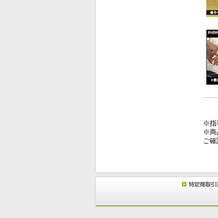
※指
※商
ご確