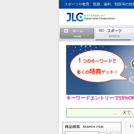
スポーツや教育、医療、歯科、獣医等の指
キーワードエントリーで15%O
… Xで
い