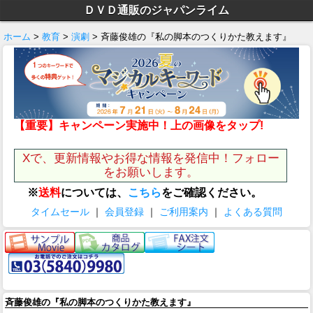
ＤＶＤ通販のジャパンライム
ホーム
>
教育
>
演劇
> 斉藤俊雄の『私の脚本のつくりかた教えます』
【重要】キャンペーン実施中！上の画像をタップ!
Xで、更新情報やお得な情報を発信中！フォロー
をお願いします。
※
送料
については、
こちら
をご確認ください。
タイムセール
｜
会員登録
｜
ご利用案内
｜
よくある質問
斉藤俊雄の『私の脚本のつくりかた教えます』