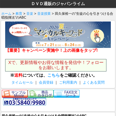
ＤＶＤ通販のジャパンライム
ホーム
>
教育
>
音楽
>
音楽授業
> 田久保裕一の“生徒の心を引きつける合
唱指揮法”のABC
【重要】キャンペーン実施中！上の画像をタップ!
Xで、更新情報やお得な情報を発信中！フォロー
をお願いします。
※
送料
については、
こちら
をご確認ください。
タイムセール
｜
会員登録
｜
ご利用案内
｜
よくある質問
田久保裕一の“生徒の心を引きつける合唱指揮法”のABC