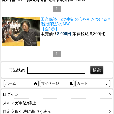
1
田久保裕一の“生徒の心を引きつける合
唱指揮法”のABC
【全1巻】
販売価格
8,000円
(消費税込:8,800円)
1
商品検索
ホーム
マイページ
カート
ログイン
メルマガ申込/停止
特定商取引法に基づく表示