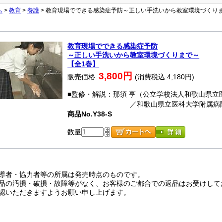
ム
>
教育
>
養護
> 教育現場でできる感染症予防～正しい手洗いから教室環境づくり
教育現場でできる感染症予防
～正しい手洗いから教室環境づくりまで～
【全1巻】
3,800円
販売価格
(消費税込:4,180円)
■監修・解説：那須 亨（公立学校法人和歌山県立
／和歌山県立医科大学附属病院 高
商品No.Y38-S
数量
導者・協力者等の所属は発売時点のものです。
品の汚損・破損・故障等がなく、お客様のご都合での返品はお受けして
認いただきますようお願い申し上げます。