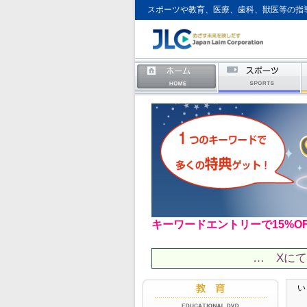
スポーツや教育、医療、歯科、獣医等の指
キーワードエントリーで15%O
… Xに
い