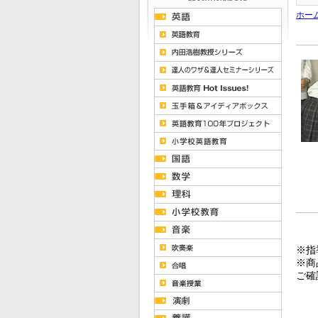
ホー
※指
※商
ご確