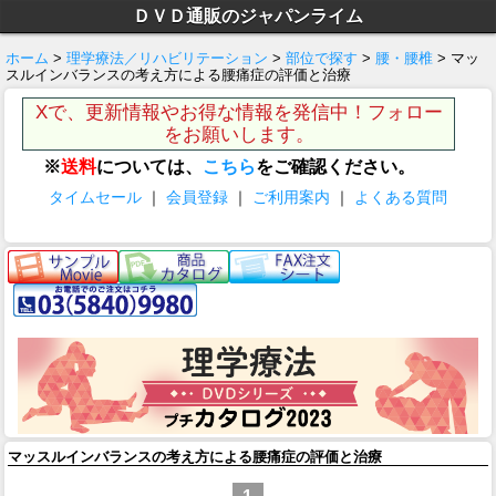
ＤＶＤ通販のジャパンライム
ホーム
>
理学療法／リハビリテーション
>
部位で探す
>
腰・腰椎
> マッ
スルインバランスの考え方による腰痛症の評価と治療
Xで、更新情報やお得な情報を発信中！フォロー
をお願いします。
※
送料
については、
こちら
をご確認ください。
タイムセール
｜
会員登録
｜
ご利用案内
｜
よくある質問
マッスルインバランスの考え方による腰痛症の評価と治療