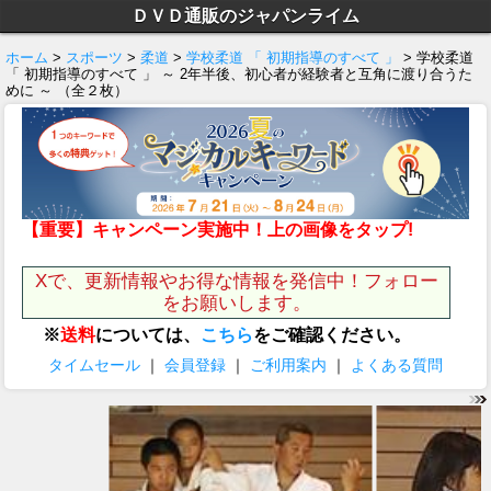
ＤＶＤ通販のジャパンライム
ホーム
>
スポーツ
>
柔道
>
学校柔道 「 初期指導のすべて 」
> 学校柔道
「 初期指導のすべて 」 ～ 2年半後、初心者が経験者と互角に渡り合うた
めに ～ （全２枚）
【重要】キャンペーン実施中！上の画像をタップ!
Xで、更新情報やお得な情報を発信中！フォロー
をお願いします。
※
送料
については、
こちら
をご確認ください。
タイムセール
｜
会員登録
｜
ご利用案内
｜
よくある質問