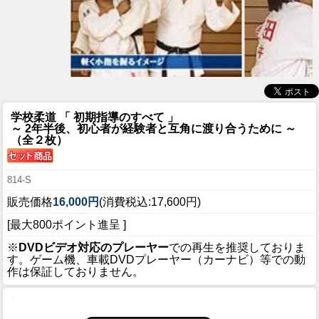
学校柔道 「 初期指導のすべて 」
～ 2年半後、初心者が経験者と互角に渡り合うために ～
（全２枚）
814-S
販売価格
16,000円
(消費税込:17,600円)
[最大800ポイント進呈 ]
※
DVDビデオ対応のプレーヤー
での再生を推奨しておりま
す。ゲーム機、車載DVDプレーヤー（カーナビ）等での動
作は保証しておりません。