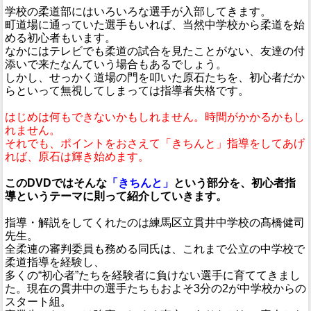
学校の柔道部にはいろいろな選手が入部してきます。
町道場に通っていた選手もいれば、当然中学校から柔道を始
める初心者もいます。
なかにはテレビでも柔道の試合を見たことがない、友達の付
添いで来たなんていう場合もあるでしょう。
しかし、せっかく道場の門を叩いた原石たちを、初心者だか
らといって無視してしまっては指導者失格です。
はじめは何もできないかもしれません。時間がかかるかもし
れません。
それでも、ポイントをおさえて「きちんと」指導をしてあげ
れば、原石は輝き始めます。
このDVDではそんな
「きちんと」
という部分を、初心者指
導というテーマに則って紹介していきます。
指導・解説をしてくれたのは練馬区立貫井中学校の髙橋健司
先生。
全柔連の審判委員も務める同氏は、これまで公立の中学校で
柔道指導を経験し、
多くの“初心者”たちを経験者に負けない選手に育ててきまし
た。現在の貫井中の選手たちもおよそ3分の2が中学校からの
スタート組。