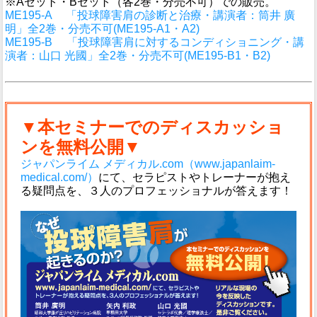
※Aセット・Bセット（各2巻・分売不可）での販売。
ME195-A 「投球障害肩の診断と治療・講演者：筒井 廣
明」全2巻・分売不可(ME195-A1・A2)
ME195-B 「投球障害肩に対するコンディショニング・講
演者：山口 光國」全2巻・分売不可(ME195-B1・B2)
▼本セミナーでのディスカッショ
ンを無料公開▼
ジャパンライム メディカル.com（www.japanlaim-
medical.com/）
にて、セラピストやトレーナーが抱え
る疑問点を、３人のプロフェッショナルが答えます！