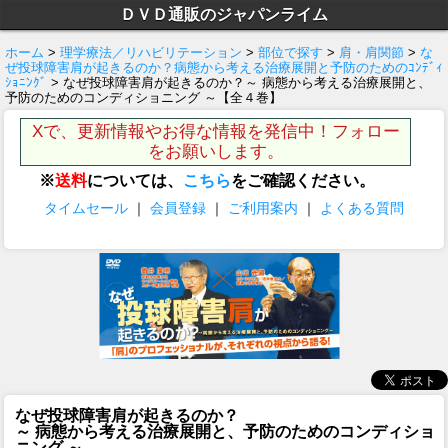
ＤＶＤ通販のジャパンライム
ホーム
>
理学療法／リハビリテーション
>
部位で探す
>
肩・肩関節
>
な
ぜ投球障害肩が起きるのか？病態から考える治療展開と予防のためのｺﾝﾃﾞｨ
ｼｮﾆﾝｸﾞ
> なぜ投球障害肩が起きるのか？～ 病態から考える治療展開と、
予防のためのコンディショニング ～【全４巻】
Xで、更新情報やお得な情報を発信中！フォロー
をお願いします。
※
送料
については、
こちら
をご確認ください。
タイムセール
｜
会員登録
｜
ご利用案内
｜
よくある質問
なぜ投球障害肩が起きるのか？
～ 病態から考える治療展開と、予防のためのコンディショ
ニング ～