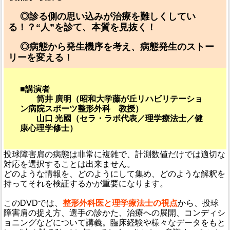
◎診る側の思い込みが治療を難しくしてい
る！？“人”を診て、本質を見抜く！
◎病態から発生機序を考え、病態発生のストー
リーを変える！
■講演者
筒井 廣明（昭和大学藤が丘リハビリテーショ
ン病院スポーツ整形外科 教授）
山口 光國（セラ・ラボ代表／理学療法士／健
康心理学修士）
投球障害肩の病態は非常に複雑で、計測数値だけでは適切な
対応を選択することは出来ません。
どのような情報を、どのようにして集め、どのような解釈を
持ってそれを検証するかが重要になります。
このDVDでは、
整形外科医と理学療法士の視点
から、投球
障害肩の捉え方、選手の診かた、治療への展開、コンディシ
ョニングなどについて講義。臨床経験や様々なデータをもと