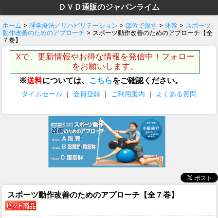
ＤＶＤ通販のジャパンライム
ホーム
>
理学療法／リハビリテーション
>
部位で探す
>
体幹
>
スポーツ
動作改善のためのアプローチ
> スポーツ動作改善のためのアプローチ【全
７巻】
Xで、更新情報やお得な情報を発信中！フォロー
をお願いします。
※
送料
については、
こちら
をご確認ください。
タイムセール
｜
会員登録
｜
ご利用案内
｜
よくある質問
スポーツ動作改善のためのアプローチ【全７巻】