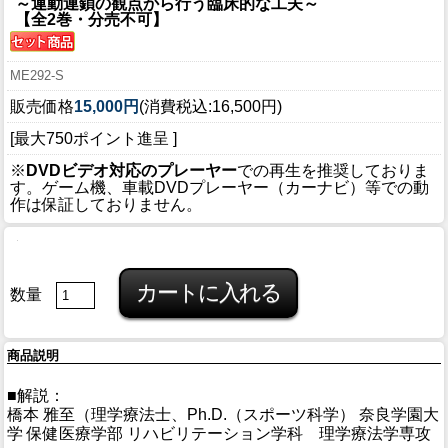
～運動連鎖の観点から行う臨床的な工夫～
【全2巻・分売不可】
ME292-S
販売価格
15,000円
(消費税込:16,500円)
[最大750ポイント進呈 ]
※
DVDビデオ対応のプレーヤー
での再生を推奨しておりま
す。ゲーム機、車載DVDプレーヤー（カーナビ）等での動
作は保証しておりません。
数量
商品説明
■解説：
橋本 雅至（理学療法士、Ph.D.（スポーツ科学） 奈良学園大
学 保健医療学部 リハビリテーション学科 理学療法学専攻