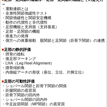
～
・運動連鎖とは
・全身性関節弛緩性テスト
・関節弛緩性と関節安定機構
・動作の代償性と非代償性
・足部機能と支持面（支持基底）
・足部・足関節の機能
・推進力の発揮
・側方への体重移動 股関節と足関節（距骨下関節）の連携
■
足部の静的評価
・脛骨の捻転
・後足部マーキング
・LHA（Leg Heel Alignment）
・踵骨傾斜角
・内側縦アーチの形状（座位、立位、片脚立位）
■
足部の可動性評価
・ショパール関節と距骨下関節の関係
・距腿関節の底背屈
・距骨下関節の回内外
・ショパール関節の回内外
・中足趾節関節（MP関節）の底背屈