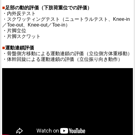
■
足部の動的評価（下肢荷重位での評価）
・内外反テスト
・スクワッティングテスト（ニュートラルテスト、Knee-in
／Toe-out、Knee-out／Toe-in）
・片脚立位
・片脚スクワット
■
運動連鎖評価
・骨盤側方移動による運動連鎖の評価（立位側方体重移動）
・体幹回旋による運動連鎖の評価（立位振り向き動作）