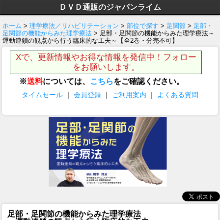
ＤＶＤ通販のジャパンライム
ホーム
>
理学療法／リハビリテーション
>
部位で探す
>
足関節
>
足部・
足関節の機能からみた理学療法
> 足部・足関節の機能からみた理学療法～
運動連鎖の観点から行う臨床的な工夫～【全2巻・分売不可】
Xで、更新情報やお得な情報を発信中！フォロー
をお願いします。
※
送料
については、
こちら
をご確認ください。
タイムセール
｜
会員登録
｜
ご利用案内
｜
よくある質問
足部・足関節の機能からみた理学療法