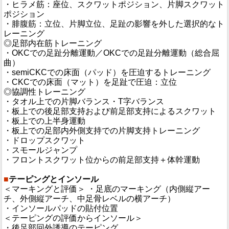
・ヒラメ筋：座位、スクワットポジション、片脚スクワット
ポジション
・腓腹筋：立位、片脚立位、足趾の影響を外した選択的なト
レーニング
◎足部内在筋トレーニング
・OKCでの足趾分離運動／OKCでの足趾分離運動（総合屈
曲）
・semiCKCでの床面（パッド）を圧迫するトレーニング
・CKCでの床面（マット）を足趾で圧迫：立位
◎協調性トレーニング
・タオル上での片脚バランス・T字バランス
・板上での後足部支持および前足部支持によるスクワット
・板上での上半身運動
・板上での足部内外側支持での片脚支持トレーニング
・ドロップスクワット
・スモールジャンプ
・フロントスクワット位からの前足部支持＋体幹運動
■
テーピングとインソール
＜マーキングと評価＞ ・足底のマーキング（内側縦アー
チ、外側縦アーチ、中足骨レベルの横アーチ）
・インソールパッドの貼付位置
＜テーピングの評価からインソール＞
・後足部回外誘導のテーピング