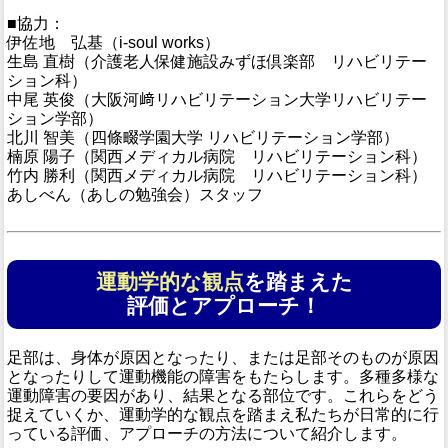
■協力：
伊佐地 弘基（i-soul works）
生島 直樹（介護老人保健施設みずほ倶楽部 リハビリテー
ション科）
中尾 英俊（大阪河﨑リハビリテーション大学リハビリテー
ション学部）
北川 智美（四條畷学園大学 リハビリテーション学部）
楠原 陽子（関西メディカル病院 リハビリテーション科）
竹内 勝利（関西メディカル病院 リハビリテーション科）
あしべん（あしの勉強会）スタッフ
運動学的な観点
を踏まえた
評価とアプローチ！
足部は、身体が原因となったり、または足部そのものが原因
となったりして運動機能の障害をもたらします。多種多様な
運動障害の要因があり、結果となる部位です。これらをどう
捉えていくか、運動学的な観点を踏まえ私たちが日常的に行
っている評価、アプローチの方法について紹介します。