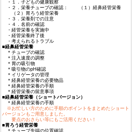
・１．子どもの健康観察
・２．栄養チューブの確認： （１）経鼻経管栄養
（２）胃ろう経管栄養
・３．栄養剤での注意
・４．名前の確認
・経管栄養を実施中
・経管栄養終了後
・考えられるトラブル
■経鼻経管栄養
＊チューブの確認
＊注入速度の調整
＊胃の吸引物
＊吸引物のpH確認
＊イリゲータの管理
＊経鼻経管栄養の必要物品
＊経鼻経管栄養の手順
＊経管栄養の留意事項
■経鼻経管栄養（ショートバージョン）
＊経鼻経管栄養の手順
※お忙しい方のために手順のポイントをまとめたショート
バージョンもご用意しました。
要点のおさらい等にもご活用ください！
■胃ろう経管栄養
＊チューブ先端の位置確認