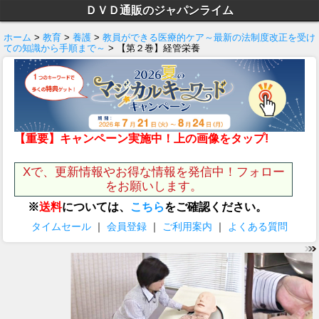
ＤＶＤ通販のジャパンライム
ホーム
>
教育
>
養護
>
教員ができる医療的ケア～最新の法制度改正を受け
ての知識から手順まで～
> 【第２巻】経管栄養
【重要】キャンペーン実施中！上の画像をタップ!
Xで、更新情報やお得な情報を発信中！フォロー
をお願いします。
※
送料
については、
こちら
をご確認ください。
タイムセール
｜
会員登録
｜
ご利用案内
｜
よくある質問