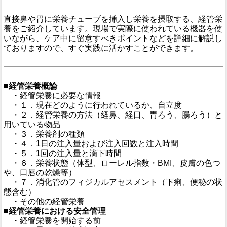
直接鼻や胃に栄養チューブを挿入し栄養を摂取する、経管栄
養をご紹介しています。現場で実際に使われている機器を使
いながら、ケア中に留意すべきポイントなどを詳細に解説し
ておりますので、すぐ実践に活かすことができます。
■経管栄養概論
・経管栄養に必要な情報
・１．現在どのように行われているか、自立度
・２．経管栄養の方法（経鼻、経口、胃ろう、腸ろう）と
用いている物品
・３．栄養剤の種類
・４．1日の注入量および注入回数と注入時間
・５．1回の注入量と滴下時間
・６．栄養状態（体型、ローレル指数・BMI、皮膚の色つ
や、口唇の乾燥等）
・７．消化管のフィジカルアセスメント（下痢、便秘の状
態含む）
・その他の経管栄養
■経管栄養における安全管理
・経管栄養を開始する前