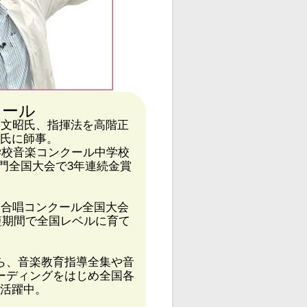
ィール
山文昭氏、指揮法を高階正
氏に師事。
学校音楽コンクール中学校
門全国大会で3年連続金賞
。
本合唱コンクール全国大会
ど短期間で全国レベルに育て
ら、音楽教育指導全集や音
ーディングをはじめ全国各
活躍中。