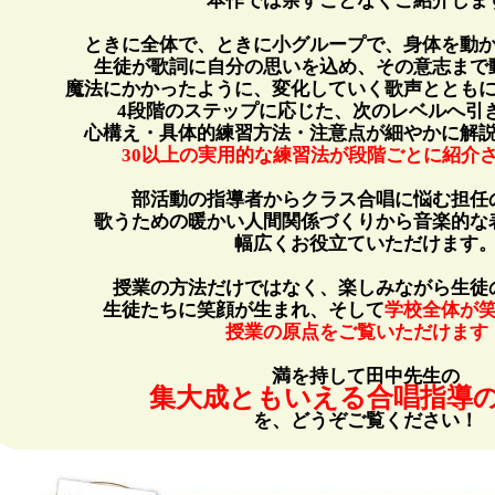
ときに全体で、ときに小グループで、身体を動
生徒が歌詞に自分の思いを込め、その意志まで
魔法にかかったように、変化していく歌声ととも
4段階のステップに応じた、次のレベルへ引
心構え・具体的練習方法・注意点が細やかに解
30以上の実用的な練習法が段階ごとに紹介
部活動の指導者からクラス合唱に悩む担任
歌うための暖かい人間関係づくりから音楽的な
幅広くお役立ていただけます
授業の方法だけではなく、楽しみながら生徒
生徒たちに笑顔が生まれ、そして
学校全体が
授業の原点をご覧いただけます
満を持して田中先生の
集大成ともいえる合唱指導
を、どうぞご覧ください！