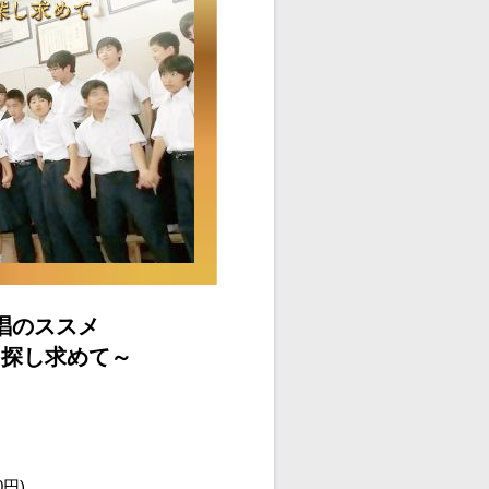
唱のススメ
を探し求めて～
0円)