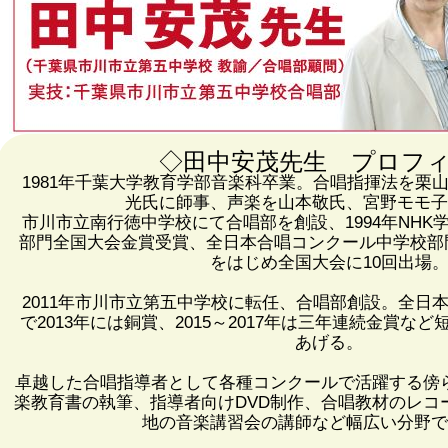
◇田中安茂先生 プロフ
1981年千葉大学教育学部音楽科卒業。合唱指揮法を栗
光氏に師事、声楽を山本敬氏、宮野モモ子
市川市立南行徳中学校にて合唱部を創設、1994年NHK
部門全国大会金賞受賞、全日本合唱コンクール中学校部
をはじめ全国大会に10回出場
2011年市川市立第五中学校に転任、合唱部創設。全日
で2013年には銅賞、2015～2017年は三年連続金賞な
あげる。
卓越した合唱指導者として各種コンクールで活躍する傍
楽教育書の執筆、指導者向けDVD制作、合唱教材のレコ
地の音楽講習会の講師など幅広い分野で