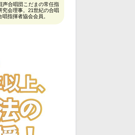
混声合唱団こだまの常任指
究会理事。21世紀の合唱
本合唱指揮者協会会員。