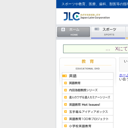
スポーツや教育、医療、歯科、獣医等の指
… Xに
い
ホー
い合