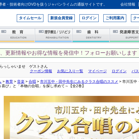
導者・技術者向けDVDを扱うジャパンライムの通販サイトです。
会社情報
タイムセール
新規会員登録
ログイン
ご利用案内
ク
て、更新情報やお得な情報を発信中！フォローお願いします！
らっしゃいませ ゲストさん
クーポン情報
お気に入り一覧
マイページ
ログイン
パス
ム
>
教育
>
音楽
>
合唱
>
市川五中・田中先生にみるクラス合唱のススメ
> 市川五
う喜び」と「本物の合唱」を探し求めて～【全2巻】