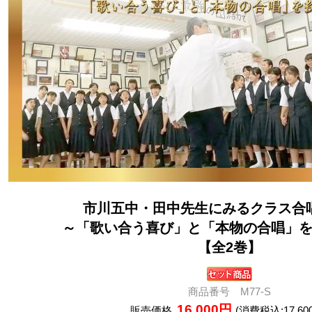
市川五中・田中先生にみるクラス合
～「歌い合う喜び」と「本物の合唱」
【全2巻】
商品番号 M77-S
16,000円
販売価格
(消費税込:17,60