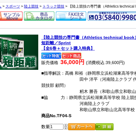
ム
>
スポーツ
>
陸上競技
>
トラック競技
> 【陸上競技の専門書（Athletics technica
【陸上競技の専門書（Athletics technical b
短距離／Sprint
【全6巻＋セット購入特典】
36,000円
販売価格
(消費税込:39,600円)
■指導解説：髙橋 和裕（静岡県立浜松湖東高等学校
田中 洋平（河南陸上クラブ 代表／大
競技部 顧問）
籾木 勝吾（和歌山県立和歌山北高等
■協 力：静岡県立浜松湖東高等学校 陸上競
河南陸上クラブ
和歌山県立和歌山北高等学校 陸
商品No.TF04-S
数量