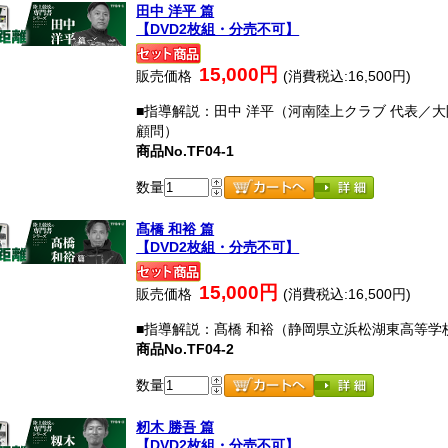
田中 洋平 篇
【DVD2枚組・分売不可】
15,000円
販売価格
(消費税込:16,500円)
■指導解説：田中 洋平（河南陸上クラブ 代表／
顧問）
商品No.TF04-1
数量
髙橋 和裕 篇
【DVD2枚組・分売不可】
15,000円
販売価格
(消費税込:16,500円)
■指導解説：髙橋 和裕（静岡県立浜松湖東高等学校
商品No.TF04-2
数量
籾木 勝吾 篇
【DVD2枚組・分売不可】