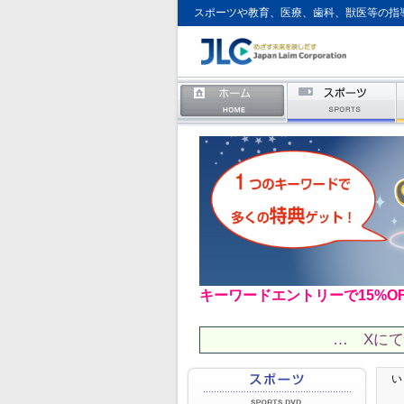
スポーツや教育、医療、歯科、獣医等の指
キーワードエントリーで15%O
… Xに
い