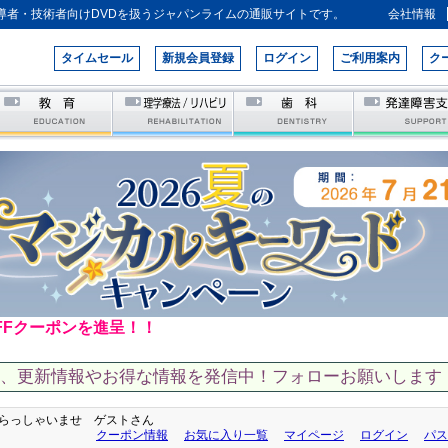
導者・技術者向けDVDを扱うジャパンライムの通販サイトです。
会社情報
タイムセール
新規会員登録
ログイン
ご利用案内
ク
FFクーポンを進呈！！
て、更新情報やお得な情報を発信中！フォローお願いします！
らっしゃいませ ゲストさん
クーポン情報
お気に入り一覧
マイページ
ログイン
パス