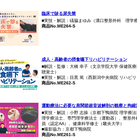
臨床で診る尿失禁
■実技・解説：礒脇まゆみ（溝口整形外科 理学
商品No.ME264-S
成人・高齢者の摂食嚥下リハビリテーション
■解説・監修：大橋 幸子（文京学院大学 保健医
聴覚士）
■実技・解説：目黒 篤（西新潟中央病院 リハビ
商品No.ME262-S
運動療法に必要な肩関節超音波解剖の観察と拘縮
■実技・解説：小野 志操（京都下鴨病院 理学療法
理学療法士、専門理学療法士（運動器）、整形外
員（認定AA）、健康科学修士（畿央大学）
■撮影協力：京都下鴨病院
商品No.ME261-S