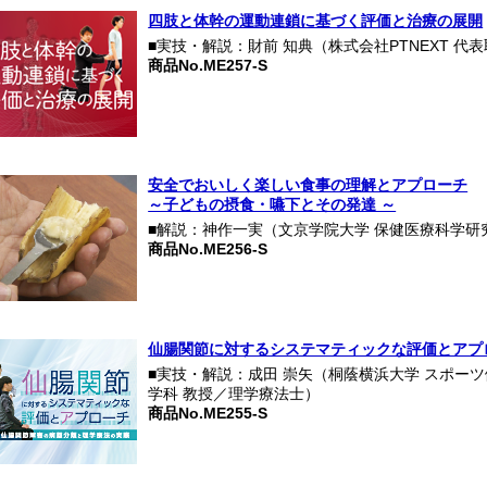
四肢と体幹の運動連鎖に基づく評価と治療の展開
■実技・解説：財前 知典（株式会社PTNEXT 代
商品No.ME257-S
安全でおいしく楽しい食事の理解とアプローチ
～子どもの摂食・嚥下とその発達 ～
■解説：神作一実（文京学院大学 保健医療科学研
商品No.ME256-S
仙腸関節に対するシステマティックな評価とアプ
■実技・解説：成田 崇矢（桐蔭横浜大学 スポー
学科 教授／理学療法士）
商品No.ME255-S