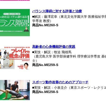
バランス障碍に対する評価と治療
■解説：藤澤宏幸（東北文化学園大学 医療福祉学
学専攻 教授）
商品No.ME260-S
高齢者の心身機能評価の実践
■実技・解説：牧迫 飛雄馬
（鹿児島大学 医学部保健学科 理学療法学専攻 基
士）
商品No.ME259-S
スポーツ動作改善のためのアプローチ
■実技・解説：小泉圭介（東京スポーツ・レクリ
商品No.ME258-S