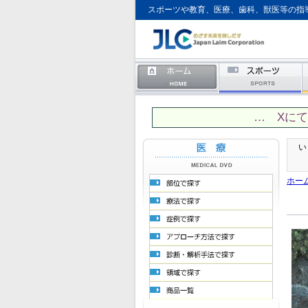
スポーツや教育、医療、歯科、獣医等の指
… Xに
い
ホー