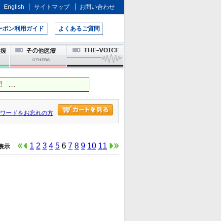
English
サイトマップ
お問い合わせ
ーポン利用ガイド
よくあるご質問
 …
ワードをお忘れの方
1
2
3
4
5
6
7
8
9
10
11
 件表示