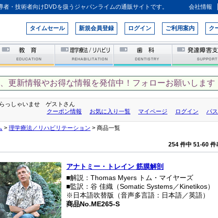
導者・技術者向けDVDを扱うジャパンライムの通販サイトです。
会社情報
タイムセール
新規会員登録
ログイン
ご利用案内
ク
て、更新情報やお得な情報を発信中！フォローお願いします！
らっしゃいませ ゲストさん
クーポン情報
お気に入り一覧
マイページ
ログイン
パス
ム
>
理学療法／リハビリテーション
> 商品一覧
254 件中 51-60
アナトミー・トレイン 筋膜解剖
■解説：Thomas Myers トム・マイヤーズ
■監訳：谷 佳織（Somatic Systems／Kinetikos）
※日本語吹替版（音声多言語：日本語／英語）
商品No.ME265-S