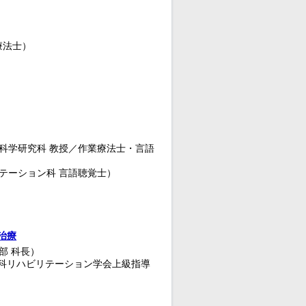
療法士）
療科学研究科 教授／作業療法士・言語
リテーション科 言語聴覚士）
治療
部 科長）
科リハビリテーション学会上級指導