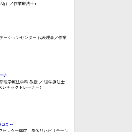
学術）／作業療法士）
リテーションセンター 代表理事／作業
ーチ
部理学療法学科 教授 ／ 理学療法士
アスレチックトレーナー）
には ～
研究センター病院 身体リハビリテーシ