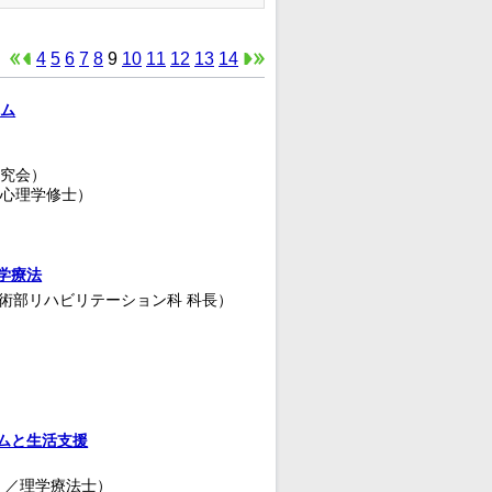
4
5
6
7
8
9
10
11
12
13
14
示
イム
究会）
心理学修士）
学療法
技術部リハビリテーション科 科長）
ムと生活支援
）／理学療法士）