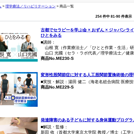
ム
>
理学療法／リハビリテーション
> 商品一覧
254 件中 81-90 件表
古都でセラピーを学ぶ会 × おずん × ジャパンラ
ひとをみる
■講師：
山根 寛（作業療法士／「ひとと作業・生活」研
山口 光國（セラ・ラボ代表／理学療法士／健康
商品No.ME230-S
変形性股関節症に対する人工股関節置換術後の理
■実技・解説：湯田 健二（海老名総合病院 医療
商品No.ME229-S
発達障害のある子どもに対する身体運動プログラ
■解説・監修：
新田 收（首都大学東京大学院 教授／博士（工学