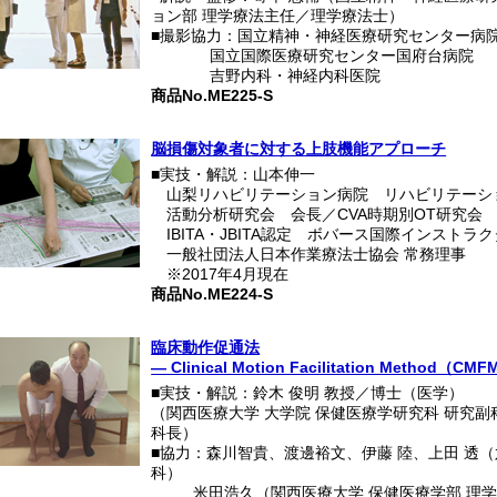
ョン部 理学療法主任／理学療法士）
■撮影協力：国立精神・神経医療研究センター病
国立国際医療研究センター国府台病院
吉野内科・神経内科医院
商品No.ME225-S
脳損傷対象者に対する上肢機能アプローチ
■実技・解説：山本伸一
山梨リハビリテーション病院 リハビリテーシ
活動分析研究会 会長／CVA時期別OT研究会
IBITA・JBITA認定 ボバース国際インストラ
一般社団法人日本作業療法士協会 常務理事
※2017年4月現在
商品No.ME224-S
臨床動作促通法
― Clinical Motion Facilitation Method（C
■実技・解説：鈴木 俊明 教授／博士（医学）
（関西医療大学 大学院 保健医療学研究科 研究副
科長）
■協力：森川智貴、渡邊裕文、伊藤 陸、上田 透
科）
■■■：
米田浩久（関西医療大学 保健医療学部 理学