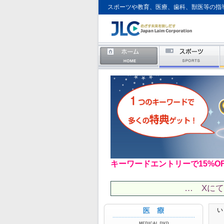
スポーツや教育、医療、歯科、獣医等の指
キーワードエントリーで15%O
… Xに
い