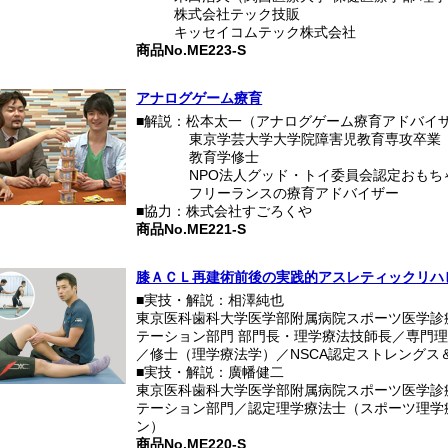
■■■：
株式会社テック技販
■■■：
キッセイコムテック株式会社
商品No.ME223-S
アナログゲーム療育
■解説：松本太一（アナログゲーム療育アドバイ
東京学芸大学大学院障害児教育専攻卒業
教育学修士
NPO法人グッド・トイ委員会認定おもち
フリーランスの療育アドバイザー
■協力：株式会社すごろくや
商品No.ME221-S
膝ＡＣＬ再建術前後の実践的アスレティックリハ
■実技・解説：相澤純也
東京医科歯科大学医学部附属病院スポーツ医学診
テーション部門 部門長・理学療法技師長／専門
／修士（理学療法学）／NSCA認定ストレングス
■実技・解説：廣幡健二
東京医科歯科大学医学部附属病院スポーツ医学診
テーション部門／認定理学療法士（スポーツ理学
ン）
商品No.ME220-S