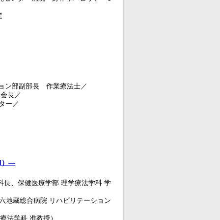
院
ョン部副部長 作業療法士／
 会長／
クター／
MFM）―
科長、保健医療学部 理学療法学科 学
（六地蔵総合病院 リハビリテーション
療法学科 准教授）