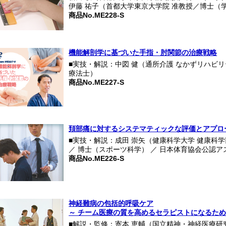
伊藤 祐子（首都大学東京大学院 准教授／博士（
商品No.ME228-S
機能解剖学に基づいた手指・肘関節の治療戦略
■実技・解説：中図 健（通所介護 なかずリハビ
療法士）
商品No.ME227-S
頚部痛に対するシステマティックな評価とアプロ
■実技・解説：成田 崇矢（健康科学大学 健康科学
／ 博士（スポーツ科学） ／ 日本体育協会公認
商品No.ME226-S
神経難病の包括的呼吸ケア
～ チーム医療の質を高めるセラピストになるため
■解説・監修：寄本 恵輔（国立精神・神経医療