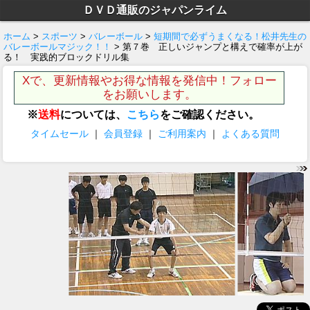
ＤＶＤ通販のジャパンライム
ホーム
>
スポーツ
>
バレーボール
>
短期間で必ずうまくなる！松井先生の
バレーボールマジック！！
> 第７巻 正しいジャンプと構えで確率が上が
る！ 実践的ブロックドリル集
Xで、更新情報やお得な情報を発信中！フォロー
をお願いします。
※
送料
については、
こちら
をご確認ください。
タイムセール
｜
会員登録
｜
ご利用案内
｜
よくある質問