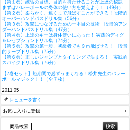
【第１巻】練習の目標、目的を持たせることが上達の秘訣！
まずはバレーボールの身体の使い方を覚えよう！（49分）
【第２巻】柔らかく、遠くまで飛ばすことができる！段階的
オーバーハンドパスドリル集（56分）
【第３巻】攻撃につなげるための一本目の技術 段階的アン
ダーハンドパスドリル集（47分）
【第４巻】上達のキーは身体使いにあった！ 実践的ディグ
＆レセプションドリル集（74分）
【第５巻】攻撃の第一歩、初級者でも９ｍ飛ばせる！ 段階
的サーブドリル集（75分）
【第６巻】正しいジャンプとタイミングで決まる！ 実践的
スパイクドリル集（76分）
【7巻セット】短期間で必ずうまくなる！松井先生のバレー
ボールマジック！！（全７枚）
2011.05
レビューを書く
お気に入りに登録
商品検索