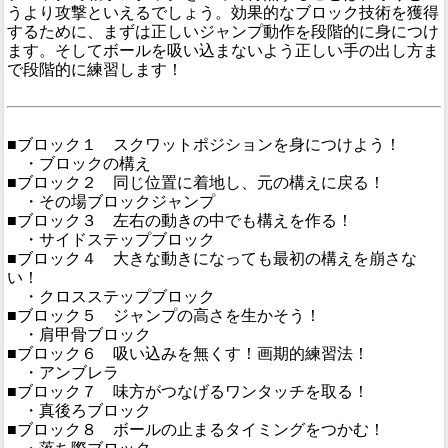
うより攻撃といえるでしょう。効果的なブロック技術を獲得
するために、まずは正しいジャンプ動作を段階的に身につけ
ます。そしてボールを吸い込まないよう正しい手の出し方ま
で段階的に練習します！
■ブロック１ スクワットポジションを身につけよう！
・ブロックの構え
■ブロック２ 同じ位置に着地し、元の構えに戻る！
・その場ブロックジャンプ
■ブロック３ 左右の動きの中でも構えを作る！
・サイドステップブロック
■ブロック４ 大きな動きになっても最初の構えを崩さな
い！
・クロスステップブロック
■ブロック５ ジャンプの高さを生かそう！
・肩甲骨ブロック
■ブロック６ 吸い込みを無くす！画期的練習法！
・アンブレラ
■ブロック７ 味方がつなげるワンタッチを取る！
・真後ろブロック
■ブロック８ ボールの止まるタイミングをつかむ！