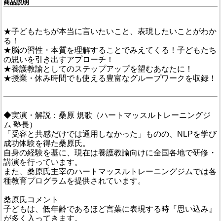
商品説明
★子どもたちが本当に言いたいこと、表現したいことがわか
る！
★脳の習性・本質を理解することでみえてくる！子どもたち
の思いを引き出すアプローチ！
★養護教諭としてのステップアップを望むあなたに！
★授業・休み時間でも使える豊富なグループワークを収録！
◆実演・解説：桑原 規歌（ハートマッスルトレーニングジ
ム 塾長）
「受容と共感だけでは通用しなかった」ものの、NLPを学び
成功体験を得た桑原氏。
自身の経験を基に、現在は養護教諭向けに全国各地で研修・
講演を行っています。
また、桑原氏主宰のハートマッスルトレーニングジムでは各
種教育プログラムを提供されています。
桑原氏コメント
子どもは、低年齢であるほど言葉に表現する時『思い込み』
が多く入ってきます。