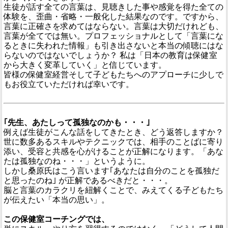
生徒が話す全ての言葉は、見聴きした事や感覚を得た全ての
体験を、歪曲・省略・一般化した結果なのです。ですから、
言葉に正確さを求めてはならない。言葉は大切だけれども、
言葉が全てでは無い。プロフェッショナルとして「言葉にな
るときに失われた情報」も引き出さないと本当の傾聴にはな
らないのではないでしょうか？ 私は「日本の教育は保健室
から大きく変革していく」と信じています。
皆様の保健室経営そして子どもたちへのアプローチに少しで
もお役立ていただければ幸いです。
｢先生、あたしって孤独なのかも・・・｣
例えば生徒がこんな話をしてきたとき、どう返答しますか？
世に数多あるスキルやテクニックでは、相手のことばに寄り
添い、受容と共感を心がけることが正解になります。「あな
たは孤独なのね・・・」というように。
しかし桑原氏はこう言います｢あなたは自分のことを孤独だ
と思ったのね｣ が正解であるべきだと・・・。
脳と言葉のカラクリを紐解くことで、みえてくる子どもたち
が伝えたい「本当の思い」。
この保健室コーチングでは、