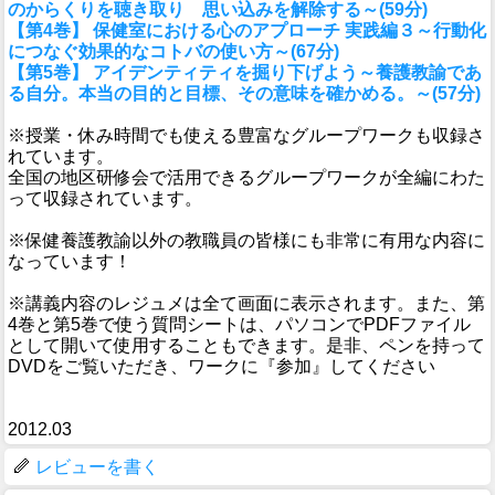
のからくりを聴き取り 思い込みを解除する～(59分)
【第4巻】 保健室における心のアプローチ 実践編３～行動化
につなぐ効果的なコトバの使い方～(67分)
【第5巻】 アイデンティティを掘り下げよう～養護教諭であ
る自分。本当の目的と目標、その意味を確かめる。～(57分)
※授業・休み時間でも使える豊富なグループワークも収録さ
れています。
全国の地区研修会で活用できるグループワークが全編にわた
って収録されています。
※保健養護教諭以外の教職員の皆様にも非常に有用な内容に
なっています！
※講義内容のレジュメは全て画面に表示されます。また、第
4巻と第5巻で使う質問シートは、パソコンでPDFファイル
として開いて使用することもできます。是非、ペンを持って
DVDをご覧いただき、ワークに『参加』してください
2012.03
レビューを書く