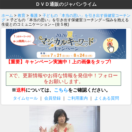
ＤＶＤ通販のジャパンライム
ホーム
>
教育
>
養護
>
子どもの「本当の思い」を引き出す保健室コーチン
グ
> 子どもの「本当の思い」を引き出す保健室コーチング～悩みを抱える
生徒とのコミュニケーション～(全５枚)
【重要】キャンペーン実施中！上の画像をタップ!
Xで、更新情報やお得な情報を発信中！フォロー
をお願いします。
※
送料
については、
こちら
をご確認ください。
タイムセール
｜
会員登録
｜
ご利用案内
｜
よくある質問