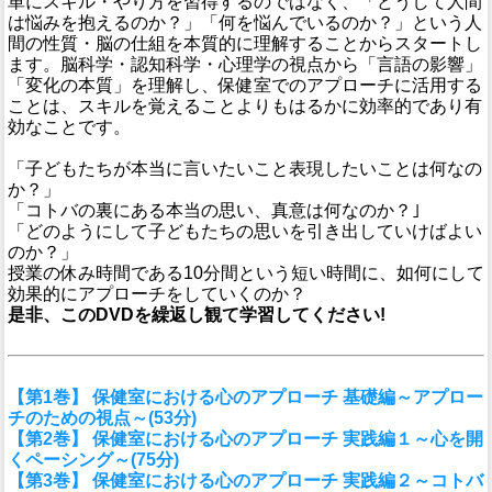
単にスキル・やり方を習得するのではなく、「どうして人間
は悩みを抱えるのか？」「何を悩んでいるのか？」という人
間の性質・脳の仕組を本質的に理解することからスタートし
ます。脳科学・認知科学・心理学の視点から「言語の影響」
「変化の本質」を理解し、保健室でのアプローチに活用する
ことは、スキルを覚えることよりもはるかに効率的であり有
効なことです。
「子どもたちが本当に言いたいこと表現したいことは何なの
か？」
「コトバの裏にある本当の思い、真意は何なのか？｣
「どのようにして子どもたちの思いを引き出していけばよい
のか？」
授業の休み時間である10分間という短い時間に、如何にして
効果的にアプローチをしていくのか？
是非、このDVDを繰返し観て学習してください!
【第1巻】 保健室における心のアプローチ 基礎編～アプロー
チのための視点～(53分)
【第2巻】 保健室における心のアプローチ 実践編１～心を開
くペーシング～(75分)
【第3巻】 保健室における心のアプローチ 実践編２～コトバ